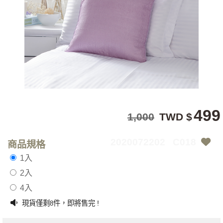
499
1,000
TWD $
2020072202
C018
商品規格
1入
2入
4入
現貨僅剩
件，即將售完 !
8