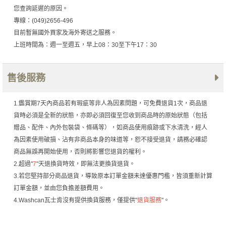
您查詢延遲的原因。
專線：(049)2656-496
目前暫無國外買家及海外寄送之服務。
上班時間為：週一至週五，早上08：30至下午17：30
售後服務
1.鑑賞期7天內商品若有瑕疵等非人為因素問題，可免費退貨1次，商品退
貨時必須是全新的狀態，亦即必須回復至您收到商品時的原始狀態（包括
贈品、配件、內外包裝袋、條碼等），如商品使用痕跡或下水清洗，經人
為因素使用破損、沾有非商品本身的味道等，恕不接受退貨，請務必確認
商品無誤再開始使用，否則將影響您退貨的權利。
2.超過"
7
"天退換貨時效，即無法更換貨退貨。
3.若您堅持部分商品退貨，導致原本訂單金額未達優惠門檻，皆須重新計算
訂單金額，並由您負擔差額費用。
4.Washcan瓦士肯沒有提供換貨服務，僅提供"
退貨服務
"。