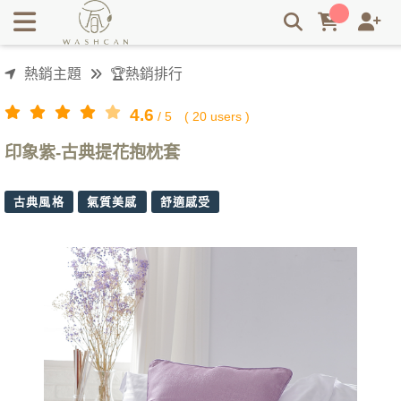
飯店民宿抱枕哪裡買？Washcan瓦士肯家飾推薦您五星等級精
美緞面提花面料製成提花抱枕-印象紫 | Washcan瓦士肯
熱銷主題
🏆熱銷排行
4.6
/
5
(
20
users )
印象紫-古典提花抱枕套
古典風格
氣質美感
舒適感受