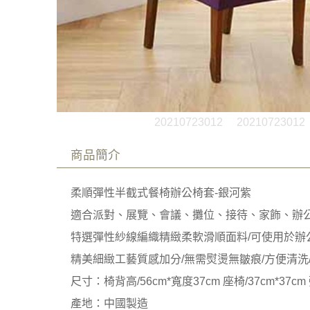
20210723012
20210723012
商品簡介
柔順彈性半截式餐椅辦公椅套-銀河紫
適合派對、展覽、會議、攤位、接待、家飾、辦
特選彈性紗線編織精緻柔軟滑順面料/可使用於辦
精美細緻工藝質感加分/無需熨燙無皺痕/方便清洗
尺寸：椅背高/56cm*寬度37cm 座椅/37cm*37cm
產地：中國製造