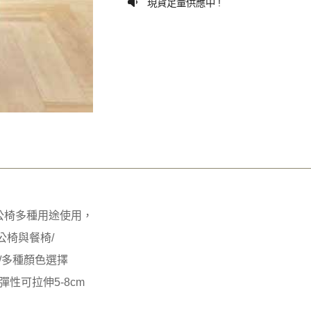
現貨足量供應中 !
公椅多種用途使用，
公椅與餐椅/
/多種顏色選擇
 彈性可拉伸5-8cm