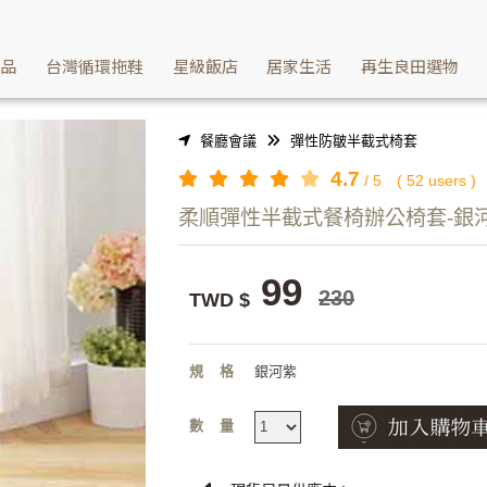
需熨燙彈性餐椅辦公椅椅套給您 | Washcan瓦士肯
產品
台灣循環拖鞋
星級飯店
居家生活
再生良田選物
餐廳會議
彈性防皺半截式椅套
4.7
/
5
(
52
users )
柔順彈性半截式餐椅辦公椅套-銀
99
230
TWD $
規格
銀河紫
數量