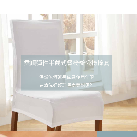
柔順彈性半截式餐椅辦公椅椅套
保護傢俱延長傢具使用年限
易清洗好整理時尚美觀典雅