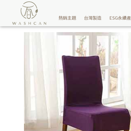
餐桌椅辦公室椅有損傷卻心疼丟棄？Washcan瓦士肯家飾推薦-無
熱銷主題
台灣製造
ESG永續