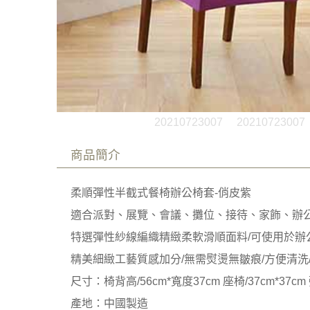
20210723007
20210723007
商品簡介
柔順彈性半截式餐椅辦公椅套-俏皮紫
適合派對、展覽、會議、攤位、接待、家飾、辦
特選彈性紗線編織精緻柔軟滑順面料/可使用於辦
精美細緻工藝質感加分/無需熨燙無皺痕/方便清洗
尺寸：椅背高/56cm*寬度37cm 座椅/37cm*37cm
產地：中國製造