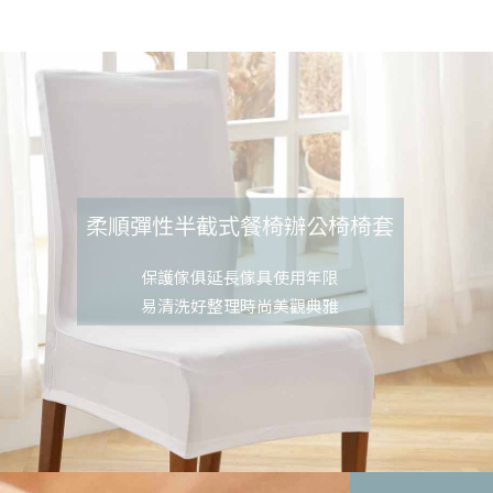
柔順彈性半截式餐椅辦公椅椅套
保護傢俱延長傢具使用年限
易清洗好整理時尚美觀典雅