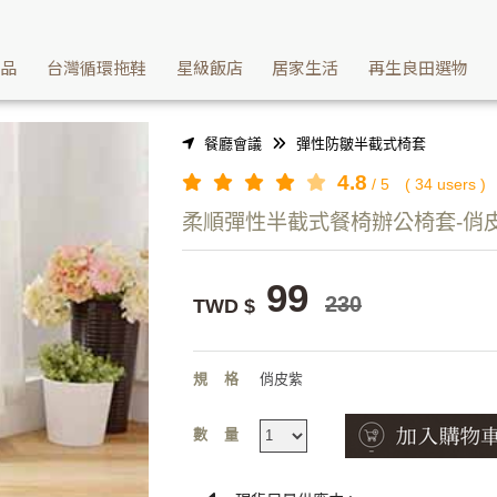
需熨燙彈性餐椅辦公椅椅套給您 | Washcan瓦士肯
產品
台灣循環拖鞋
星級飯店
居家生活
再生良田選物
餐廳會議
彈性防皺半截式椅套
4.8
/
5
(
34
users )
柔順彈性半截式餐椅辦公椅套-俏
99
230
TWD $
規格
俏皮紫
數量