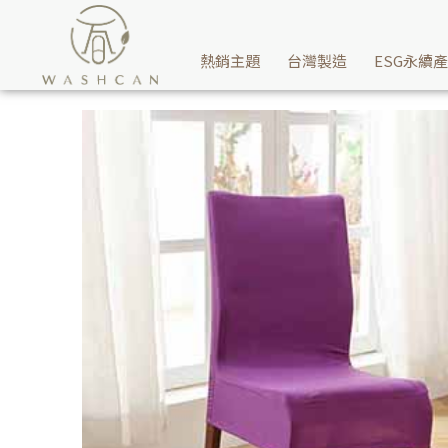
餐桌椅辦公室椅有損傷卻心疼丟棄？Washcan瓦士肯家飾推薦-無
熱銷主題
台灣製造
ESG永續