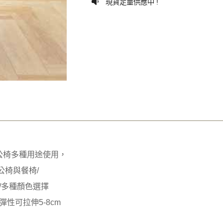
現貨足量供應中 !
公椅多種用途使用，
公椅與餐椅/
/多種顏色選擇
 彈性可拉伸5-8cm