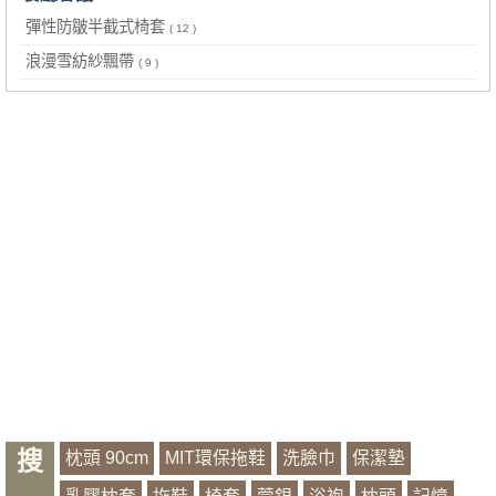
彈性防皺半截式椅套
( 12 )
浪漫雪紡紗飄帶
( 9 )
搜
枕頭 90cm
MIT環保拖鞋
洗臉巾
保潔墊