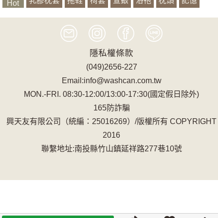
乳膠枕套
拖鞋
椅套
萱銀
浴袍
枕頭
記憶
Hot
有機山蕉
隱私權條款
(049)2656-227
Email:info@washcan.com.tw
MON.-FRI. 08:30-12:00/13:00-17:30(國定假日除外)
165防詐騙
興天友有限公司（統編：25016269）/版權所有 COPYRIGHT
2016
聯繫地址:南投縣竹山鎮延祥路277巷10號