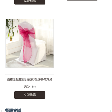
立即搶購
婚禮派對用浪漫雪紡紗飄逸帶-玫瑰紅
$25
$75
立即搶購
餐廳會議