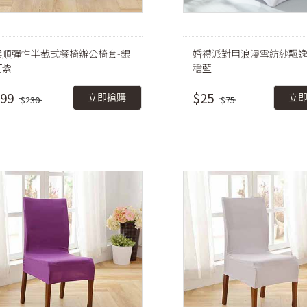
柔順彈性半截式餐椅辦公椅套-銀
婚禮派對用浪漫雪紡紗飄逸
河紫
穩藍
99
$25
立即搶購
立
$230
$75