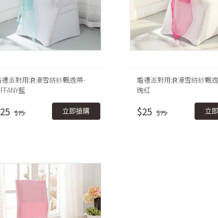
婚禮派對用浪漫雪紡紗飄逸帶-
婚禮派對用浪漫雪紡紗飄逸
IFFANY藍
瑰紅
25
$25
立即搶購
立
$75
$75