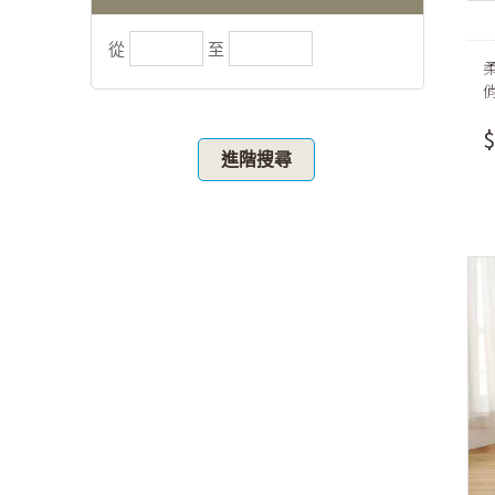
從
至
$
進階搜尋