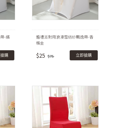
帶-繽
婚禮派對用浪漫雪紡紗飄逸帶-香
檳金
$25
即搶購
立即搶購
$75