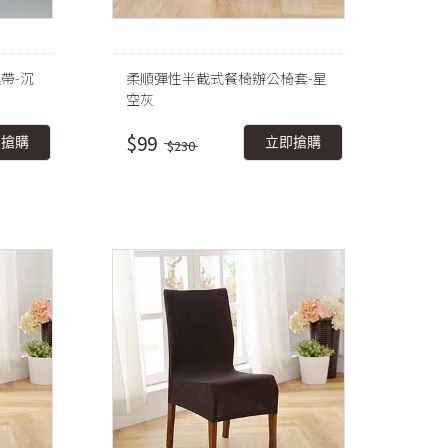
帶-沉
柔順彈性半截式餐椅辦公椅套-星
空灰
$99
即搶購
立即搶購
$230