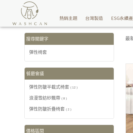
【彈性椅套】搜尋結果 | Washcan瓦士肯
熱銷主題
台灣製造
ESG永續
最
搜尋關鍵字
彈性椅套
餐廳會議
彈性防皺半截式椅套
( 12 )
浪漫雪紡紗飄帶
( 8 )
彈性防皺折疊椅套
( 2 )
價格區間