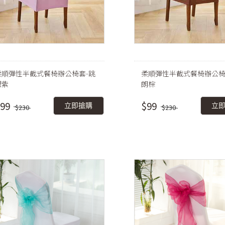
柔順彈性半截式餐椅辦公椅套-跳
柔順彈性半截式餐椅辦公椅
躍紫
朗棕
99
$99
立即搶購
立
$230
$230