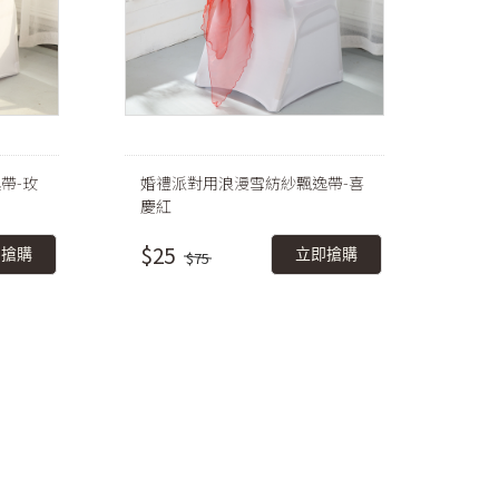
帶-玫
婚禮派對用浪漫雪紡紗飄逸帶-喜
慶紅
$25
即搶購
立即搶購
$75