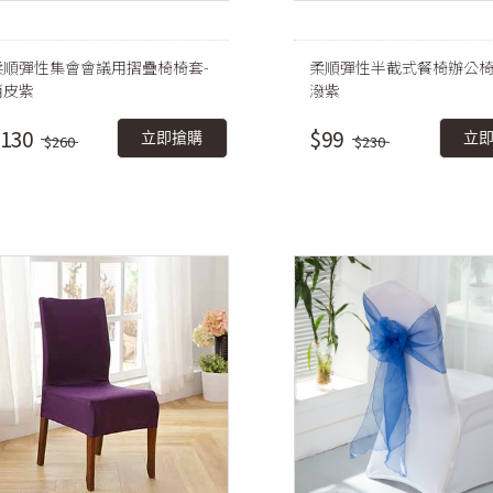
柔順彈性集會會議用摺疊椅椅套-
柔順彈性半截式餐椅辦公椅
俏皮紫
潑紫
130
$99
立即搶購
立
$260
$230