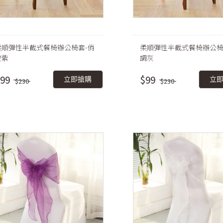
柔順彈性半截式餐椅辦公椅套-俏
柔順彈性半截式餐椅辦公椅
皮紫
調灰
99
$99
立即搶購
立
$230
$230