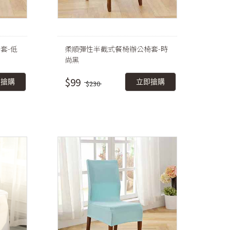
套-低
柔順彈性半截式餐椅辦公椅套-時
尚黑
$99
即搶購
立即搶購
$230