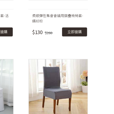
套-活
柔順彈性集會會議用摺疊椅椅套-
繽紛粉
$130
即搶購
立即搶購
$260