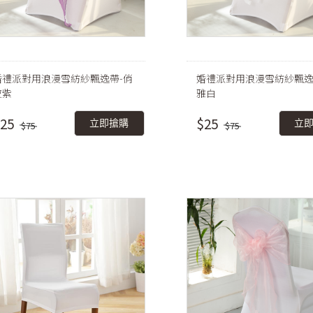
婚禮派對用浪漫雪紡紗飄逸帶-俏
婚禮派對用浪漫雪紡紗飄逸
皮紫
雅白
25
$25
立即搶購
立
$75
$75