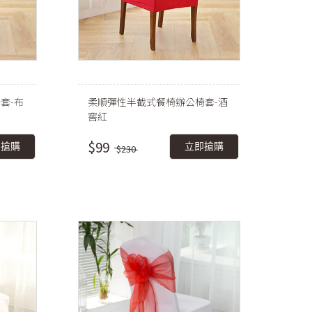
套-布
柔順彈性半截式餐椅辦公椅套-酒
窖紅
$99
即搶購
立即搶購
$230