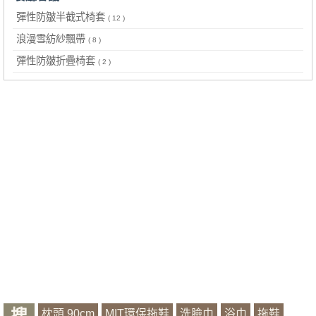
彈性防皺半截式椅套
( 12 )
浪漫雪紡紗飄帶
( 8 )
彈性防皺折疊椅套
( 2 )
搜
枕頭 90cm
MIT環保拖鞋
洗臉巾
浴巾
拖鞋