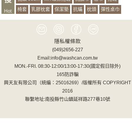
椅套
乳膠枕套
保潔墊
抗蟎
枕頭
彈性桌巾
Hot
有機山蕉
記憶
腳踏
萱銀
浴袍
家飾
隱私權條款
(049)2656-227
Email:info@washcan.com.tw
MON.-FRI. 08:30-12:00/13:00-17:30(國定假日除外)
165防詐騙
興天友有限公司（統編：25016269）/版權所有 COPYRIGHT
2016
聯繫地址:南投縣竹山鎮延祥路277巷10號