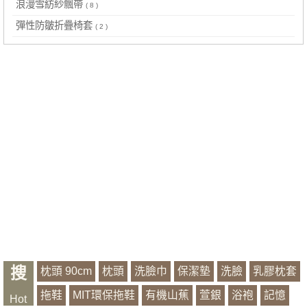
浪漫雪紡紗飄帶
( 8 )
彈性防皺折疊椅套
( 2 )
搜
枕頭 90cm
枕頭
洗臉巾
保潔墊
洗臉
乳膠枕套
拖鞋
MIT環保拖鞋
有機山蕉
萱銀
浴袍
記憶
Hot