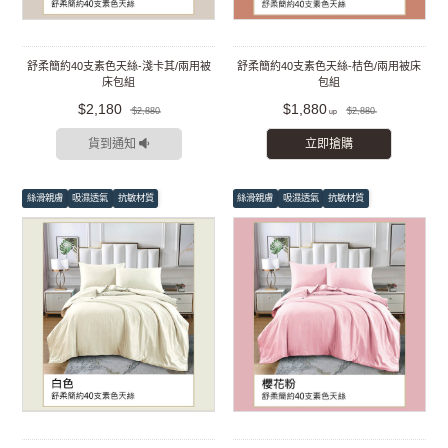
舒柔簡約40支素色天絲-淺卡其/兩用被
舒柔簡約40支素色天絲-桔色/兩用被床
床包組
包組
$2,180
$1,880
$2,880
$2,880
貨到通知
立即搶購
絲滑親膚
吸濕透氣
抗敏材質
絲滑親膚
吸濕透氣
抗敏材質