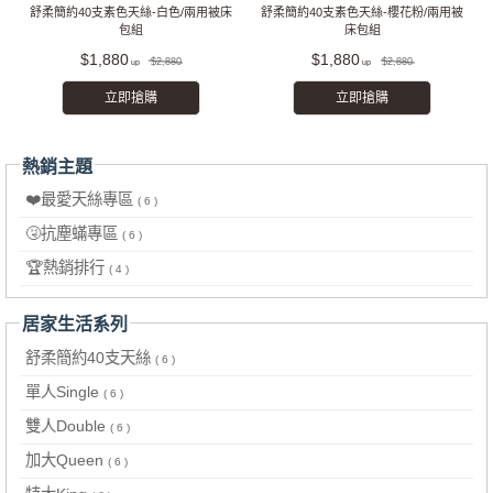
舒柔簡約40支素色天絲-白色/兩用被床
舒柔簡約40支素色天絲-櫻花粉/兩用被
包組
床包組
$1,880
$1,880
$2,880
$2,880
立即搶購
立即搶購
熱銷主題
❤️最愛天絲專區
( 6 )
🤧抗塵蟎專區
( 6 )
🏆熱銷排行
( 4 )
居家生活系列
舒柔簡約40支天絲
( 6 )
單人Single
( 6 )
雙人Double
( 6 )
加大Queen
( 6 )