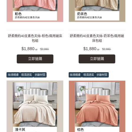
舒柔簡約40支素色天絲-粉色/兩用被床
舒柔簡約40支素色天絲-奶茶色/兩用被
包組
床包組
$1,880
$1,880
$2,880
$2,880
立即搶購
立即搶購
絲滑親膚
吸濕透氣
抗敏材質
絲滑親膚
吸濕透氣
抗敏材質