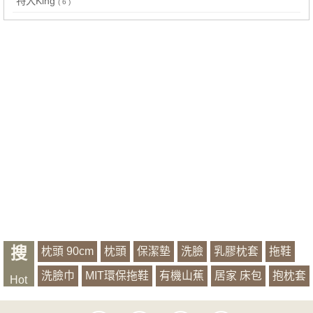
特大King
( 6 )
搜
枕頭 90cm
枕頭
保潔墊
洗臉
乳膠枕套
拖鞋
洗臉巾
MIT環保拖鞋
有機山蕉
居家 床包
抱枕套
Hot
萱銀
浴袍
記憶