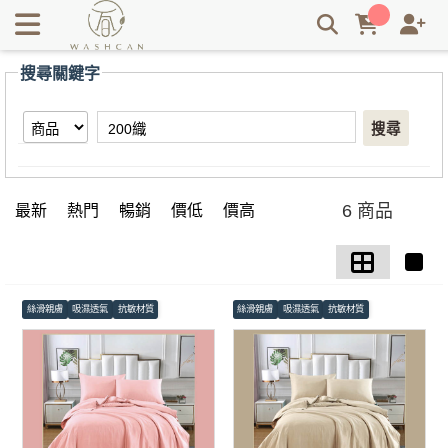
【200織】搜尋結果 | Washcan瓦士肯
搜尋關鍵字
搜尋
6 商品
最新
熱門
暢銷
價低
價高
絲滑親膚
吸濕透氣
抗敏材質
絲滑親膚
吸濕透氣
抗敏材質