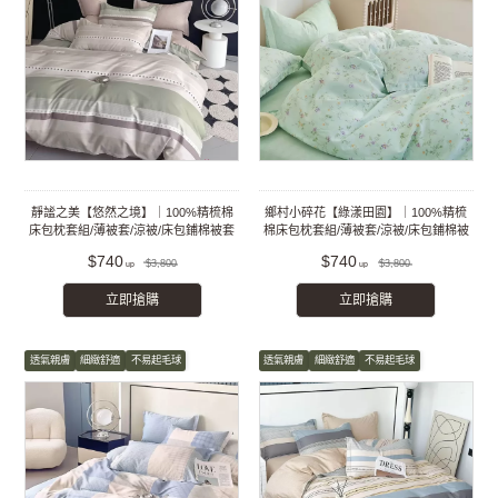
靜謐之美【悠然之境】｜100%精梳棉
鄉村小碎花【綠漾田園】｜100%精梳
床包枕套組/薄被套/涼被/床包鋪棉被套
棉床包枕套組/薄被套/涼被/床包鋪棉被
組
套組
$740
$740
$3,800
$3,800
立即搶購
立即搶購
透氣親膚
細緻舒適
不易起毛球
透氣親膚
細緻舒適
不易起毛球