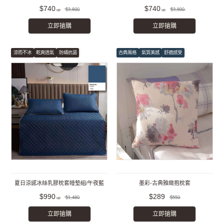
組
組
$740
$740
$3,800
$3,800
立即搶購
立即搶購
涼而不冰
乾爽透氣
防蟎抗菌
古典風格
氣質美感
舒適感受
夏日涼感冰絲乳膠枕套睡墊組/午夜藍
墨彩-古典雅緻抱枕套
$990
$289
$1,480
$550
立即搶購
立即搶購