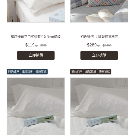
飯店優質平口式枕套/2入/1cm條紋
幻色幾何-北歐幾何抱枕套
$119
$289
$350
$2,200
立即搶購
立即搶購
簡約純淨
細膩親膚
優雅質感
簡約純淨
細膩親膚
優雅質感