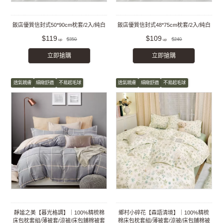
飯店優質信封式50*90cm枕套/2入/純白
飯店優質信封式48*75cm枕套/2入/純白
$119
$109
$350
$240
立即搶購
立即搶購
透氣親膚
細緻舒適
不易起毛球
透氣親膚
細緻舒適
不易起毛球
靜謐之美【暮光格調】｜100%精梳棉
鄉村小碎花【森語清境】｜100%精梳
床包枕套組/薄被套/涼被/床包鋪棉被套
棉床包枕套組/薄被套/涼被/床包鋪棉被