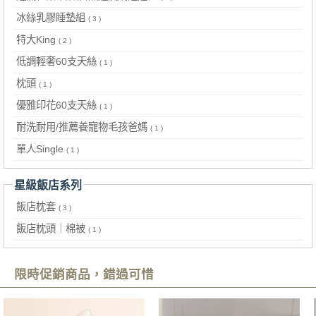
冰絲乳膠睡墊組
( 3 )
特大King
( 2 )
低調輕奢60支天絲
( 1 )
枕頭
( 1 )
優雅印花60支天絲
( 1 )
耐洗耐用/推薦養寵物毛孩爸媽
( 1 )
單人Single
( 1 )
星級飯店系列
飯店枕套
( 3 )
飯店枕頭｜棉被
( 1 )
限時促銷商品，錯過可惜