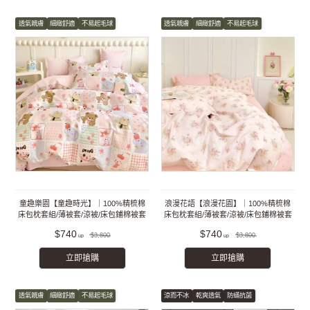
透氣親膚
細緻舒適
不易起毛球
透氣親膚
細緻舒適
不易起毛球
童趣樂園【童趣時光】｜100%精梳棉
浪漫花語【浪漫花園】｜100%精梳棉
床包枕套組/薄被套/涼被/床包鋪棉被套
床包枕套組/薄被套/涼被/床包鋪棉被套
組
組
$740
$740
$3,800
$3,800
立即搶購
立即搶購
透氣親膚
細緻舒適
不易起毛球
涼而不冰
乾爽透氣
防蟎抗菌