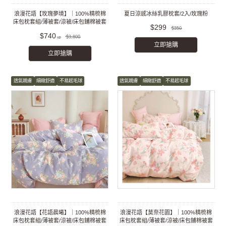
浪漫花語【玫瑰夢境】｜100%精梳棉
夏日涼感冰絲乳膠枕套/2入/玫瑰粉
床包枕套組/薄被套/涼被/床包鋪棉被套
$299
$350
組
$740
$3,800
立即搶購
立即搶購
透氣親膚
細緻舒適
不易起毛球
透氣親膚
細緻舒適
不易起毛球
浪漫花語【花語晨曦】｜100%精梳棉
浪漫花語【莫奈花園】｜100%精梳棉
床包枕套組/薄被套/涼被/床包鋪棉被套
床包枕套組/薄被套/涼被/床包鋪棉被套