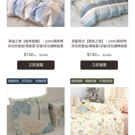
靜謐之美【格林威爾】｜100%精梳棉
蔚藍時光【廣島之戀】｜100%精梳棉
床包枕套組/薄被套/涼被/床包鋪棉被套
床包枕套組/薄被套/涼被/床包鋪棉被套
組
組
$740
$740
$3,800
$3,800
立即搶購
立即搶購
典雅氣質
花草設計
舒適感受
透氣親膚
細緻舒適
不易起毛球