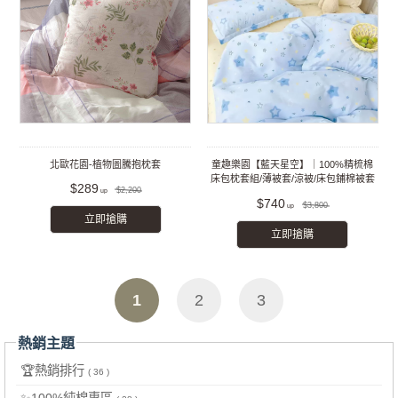
北歐花園-植物圖騰抱枕套
童趣樂園【藍天星空】｜100%精梳棉
床包枕套組/薄被套/涼被/床包鋪棉被套
$289
$2,200
組
$740
$3,800
立即搶購
立即搶購
1
2
3
熱銷主題
🏆熱銷排行
( 36 )
✨100%純棉專區