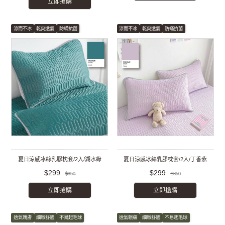
立即搶購
涼而不冰
乾爽透氣
防蟎抗菌
涼而不冰
乾爽透氣
防蟎抗菌
夏日涼感冰絲乳膠枕套/2入/湖水綠
夏日涼感冰絲乳膠枕套/2入/丁香紫
$299
$299
$350
$350
立即搶購
立即搶購
透氣親膚
細緻舒適
不易起毛球
透氣親膚
細緻舒適
不易起毛球