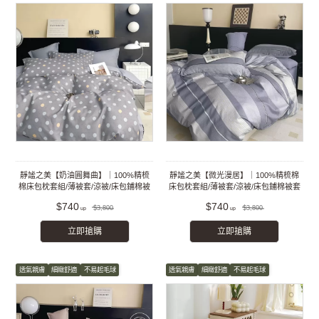
靜謐之美【奶油圓舞曲】｜100%精梳
靜謐之美【微光漫居】｜100%精梳棉
棉床包枕套組/薄被套/涼被/床包鋪棉被
床包枕套組/薄被套/涼被/床包鋪棉被套
套組
組
$740
$740
$3,800
$3,800
立即搶購
立即搶購
透氣親膚
細緻舒適
不易起毛球
透氣親膚
細緻舒適
不易起毛球