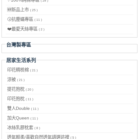
( 28 )
🆕新品上市
( 25 )
🤧抗塵蟎專區
( 11 )
❤️最愛天絲專區
( 2 )
台灣製專區
居家生活系列
印花精梳棉
( 21 )
涼被
( 21 )
提花抱枕
( 20 )
印花抱枕
( 11 )
雙人Double
( 11 )
加大Queen
( 11 )
冰絲乳膠枕套
( 8 )
透氣輕柔/喜歡自然透氣請選這裡
( 5 )