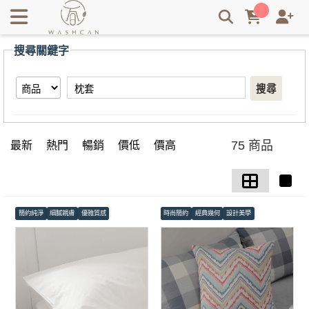
【枕套】搜尋結果 | Washcan瓦士肯
搜尋關鍵字
搜尋
75 商品
最新
熱門
暢銷
價低
價高
簡約純淨
細膩親膚
優雅質感
時尚簡約
經典幾何
設計美學