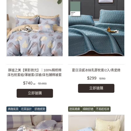
靜謐之美【葉影微光】｜100%精梳棉
夏日涼感冰絲乳膠枕套/2入/青瓷綠
床包枕套組/薄被套/涼被/床包鋪棉被套
$299
$350
組
$740
$3,800
立即搶購
立即搶購
典雅氣質
花草設計
舒適感受
透氣親膚
細緻舒適
不易起毛球