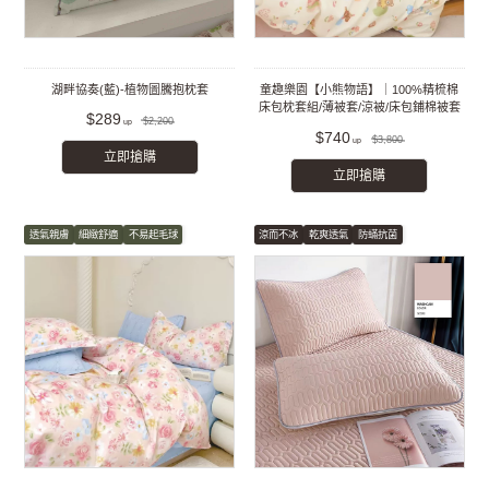
湖畔協奏(藍)-植物圖騰抱枕套
童趣樂園【小熊物語】｜100%精梳棉
床包枕套組/薄被套/涼被/床包鋪棉被套
$289
$2,200
組
$740
$3,800
立即搶購
立即搶購
透氣親膚
細緻舒適
不易起毛球
涼而不冰
乾爽透氣
防蟎抗菌