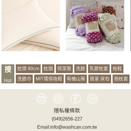
搜
枕頭 90cm
枕頭
保潔墊
洗臉
乳膠枕套
拖鞋
洗臉巾
MIT環保拖鞋
有機山蕉
居家 床包
抱枕套
Hot
萱銀
浴袍
記憶
隱私權條款
(049)2656-227
Email:info@washcan.com.tw