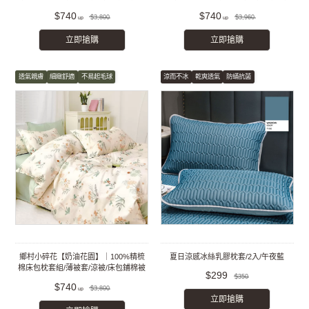
組
套組
$740
$740
$3,800
$3,960
立即搶購
立即搶購
透氣親膚
細緻舒適
不易起毛球
涼而不冰
乾爽透氣
防蟎抗菌
鄉村小碎花【奶油花園】｜100%精梳
夏日涼感冰絲乳膠枕套/2入/午夜藍
棉床包枕套組/薄被套/涼被/床包鋪棉被
$299
$350
套組
$740
$3,800
立即搶購