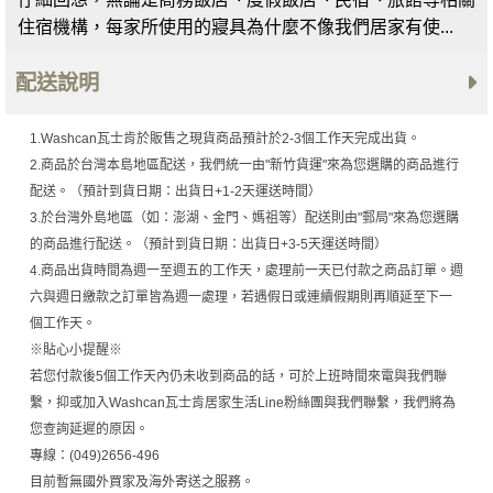
住宿機構，每家所使用的寢具為什麼不像我們居家有使...
配送說明
1.Washcan瓦士肯於販售之現貨商品預計於2-3個工作天完成出貨。
2.商品於台灣本島地區配送，我們統一由"新竹貨運"來為您選購的商品進行
配送。（預計到貨日期：出貨日+1-2天運送時間）
3.於台灣外島地區（如：澎湖、金門、媽祖等）配送則由"郵局"來為您選購
的商品進行配送。（預計到貨日期：出貨日+3-5天運送時間）
4.商品出貨時間為週一至週五的工作天，處理前一天已付款之商品訂單。週
六與週日繳款之訂單皆為週一處理，若遇假日或連續假期則再順延至下一
個工作天。
※貼心小提醒※
若您付款後5個工作天內仍未收到商品的話，可於上班時間來電與我們聯
繫，抑或加入Washcan瓦士肯居家生活Line粉絲團與我們聯繫，我們將為
您查詢延遲的原因。
專線：(049)2656-496
目前暫無國外買家及海外寄送之服務。