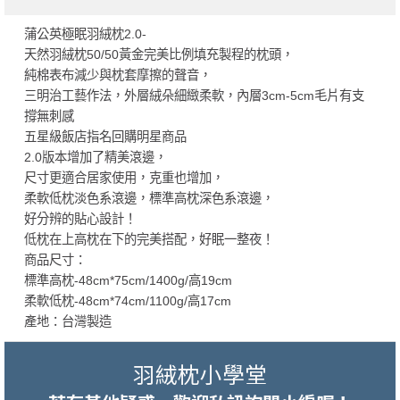
蒲公英極眠羽絨枕2.0-
天然羽絨枕50/50黃金完美比例填充製程的枕頭，
純棉表布減少與枕套摩擦的聲音，
三明治工藝作法，外層絨朵細緻柔軟，內層3cm-5cm毛片有支
撐無刺感
五星級飯店指名回購明星商品
2.0版本增加了精美滾邊，
尺寸更適合居家使用，克重也增加，
柔軟低枕淡色系滾邊，標準高枕深色系滾邊，
好分辨的貼心設計！
低枕在上高枕在下的完美搭配，好眠一整夜！
商品尺寸：
標準高枕-48cm*75cm/1400g/高19cm
柔軟低枕-48cm*74cm/1100g/高17cm
產地：台灣製造
羽絨枕小學堂