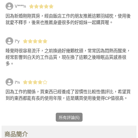
V****n
因為新婚剛剛買房，經由飯店工作的朋友推薦這顆羽絨枕，使用後
就愛不釋手，後來也推薦身邊很多的好姐妹一起購買喔。
I*y
睡覺時很容易流汗，之前換過好幾顆枕頭，常常因為悶熱而醒來，
經常影響到白天的工作品質，現在換了這顆之後睡眠品質感善很
多。
I*n
因為工作的關係，買東西已經養成了習慣性比較性價評比，希望買
到的東西都能有長的使用年限，這是購買使用後覺得CP值很高。
所有評論(6)
商品簡介