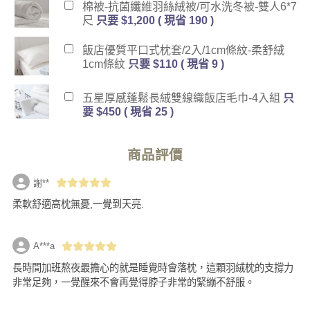
棉被-抗菌纖維羽絲絨被/可水洗冬被-雙人6*7
尺
只要 $1,200 ( 現省 190 )
飯店優質平口式枕套/2入/1cm條紋-柔舒絨
1cm條紋
只要 $110 ( 現省 9 )
五星厚感蓬鬆長絨雙線織飯店毛巾-4入組
只
要 $450 ( 現省 25 )
商品評價
謝**
柔軟舒適高枕無憂,一覺到天亮.
A***a
長時間加班熬夜最擔心的就是睡覺時會落枕，這顆羽絨枕的支撐力
非常足夠，一覺醒來不會再覺得脖子非常的緊繃不舒服。