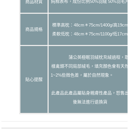
純棉表布，成份比例50%羽絨 50%羽毛
商品材質
標準高枕：48cm＊75cm/1400g/高19cm
商品規格
柔軟低枕：48cm＊75cm/1100g/低17cm
蒲公英極眠羽絨枕充絨過程，取
樣禽類不同局部絨毛，填充顏色會有天然
1~2%些微色差，屬於自然現象
貼心提醒
此產品此產品屬貼身親膚性產品，恕售出
後無法進行退換貨