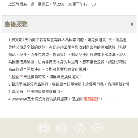
上班時間為：週一至週五，早上08：30至下午17：30
售後服務
1.鑑賞期7天內商品若有瑕疵等非人為因素問題，可免費退貨1次，商品退
貨時必須是全新的狀態，亦即必須回復至您收到商品時的原始狀態（包括
贈品、配件、內外包裝袋、條碼等），如商品使用痕跡或下水清洗，經人
為因素使用破損、沾有非商品本身的味道等，恕不接受退貨，請務必確認
商品無誤再開始使用，否則將影響您退貨的權利。
2.超過"
7
"天退換貨時效，即無法更換貨退貨。
3.若您堅持部分商品退貨，導致原本訂單金額未達優惠門檻，皆須重新計算
訂單金額，並由您負擔差額費用。
4.Washcan瓦士肯沒有提供換貨服務，僅提供"
退貨服務
"。