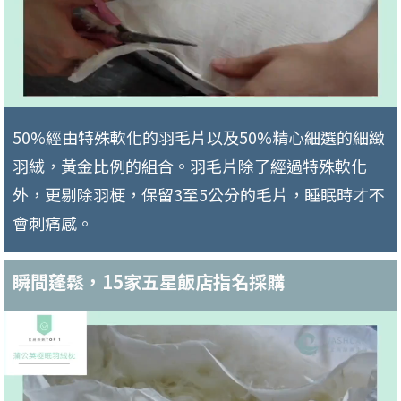
50%經由特殊軟化的羽毛片以及50%精心細選的細緻
羽絨，黃金比例的組合。羽毛片除了經過特殊軟化
外，更剔除羽梗，保留3至5公分的毛片，睡眠時才不
會刺痛感。
瞬間蓬鬆，15家五星飯店指名採購