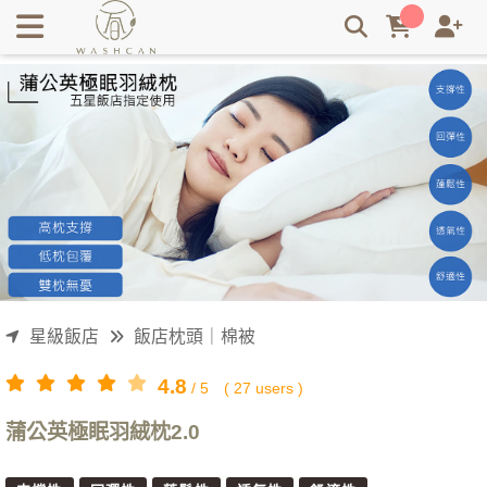
五星級飯店御用羽絨枕，還你一個舒適的睡眠環境 | Washcan
瓦士肯
星級飯店
飯店枕頭｜棉被
4.8
/
5
(
27
users )
蒲公英極眠羽絨枕2.0