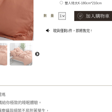
雙人特大K-180cm*210cm
數量
現貨僅剩
件，即將售完 !
1
感嗎
暖陽橘給你極致的睡眠體驗。
讓塵蟎與細菌不易附著孳生，