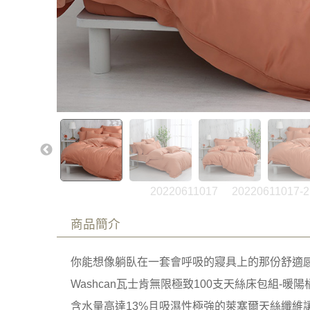
20220611017
20220611017-2
商品簡介
你能想像躺臥在一套會呼吸的寢具上的那份舒適
Washcan瓦士肯無限極致100支天絲床包組-
含水量高達13%且吸濕性極強的萊塞爾天絲纖維