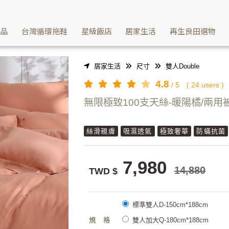
無限呵護 | Washcan瓦士肯
產品
台灣循環拖鞋
星級飯店
居家生活
再生良田選物
居家生活
尺寸
雙人Double
4.8
/
5
(
24
users )
無限極致100支天絲-暖陽橘/兩用
絲滑親膚
吸濕透氣
極致奢華
防蟎抗菌
7,980
14,880
TWD $
標準雙人D-150cm*188cm
規格
雙人加大Q-180cm*188cm