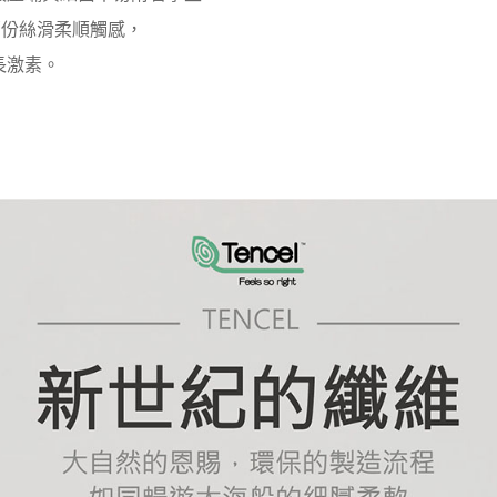
那份絲滑柔順觸感，
長激素。