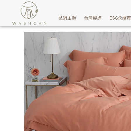
如同暢遊牛奶浴般的絲滑細膩，無限極致100支天絲-暖陽橘床包給你
熱銷主題
台灣製造
ESG永續