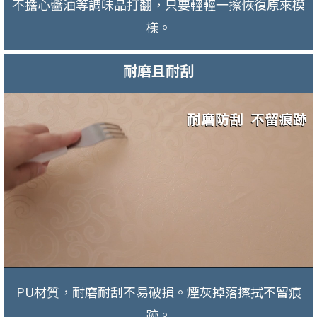
不擔心醬油等調味品打翻，只要輕輕一擦恢復原來模
樣。
耐磨且耐刮
PU材質，耐磨耐刮不易破損。煙灰掉落擦拭不留痕
跡。