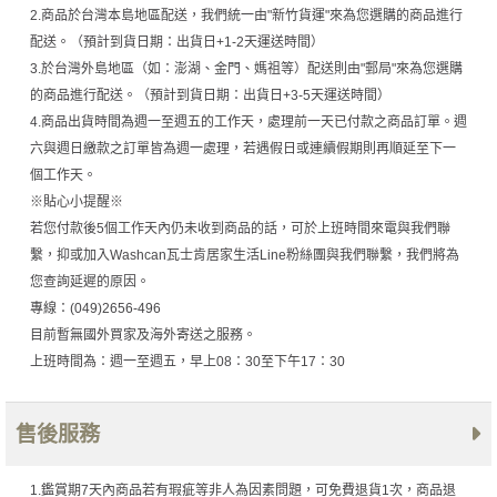
2.商品於台灣本島地區配送，我們統一由"新竹貨運"來為您選購的商品進行
配送。（預計到貨日期：出貨日+1-2天運送時間）
3.於台灣外島地區（如：澎湖、金門、媽祖等）配送則由"郵局"來為您選購
的商品進行配送。（預計到貨日期：出貨日+3-5天運送時間）
4.商品出貨時間為週一至週五的工作天，處理前一天已付款之商品訂單。週
六與週日繳款之訂單皆為週一處理，若遇假日或連續假期則再順延至下一
個工作天。
※貼心小提醒※
若您付款後5個工作天內仍未收到商品的話，可於上班時間來電與我們聯
繫，抑或加入Washcan瓦士肯居家生活Line粉絲團與我們聯繫，我們將為
您查詢延遲的原因。
專線：(049)2656-496
目前暫無國外買家及海外寄送之服務。
上班時間為：週一至週五，早上08：30至下午17：30
售後服務
1.鑑賞期7天內商品若有瑕疵等非人為因素問題，可免費退貨1次，商品退