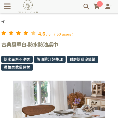
最推薦防水防油防燙環保材質奢華提花桌巾-慵懶浪漫棕，輕鬆
好清洗，耐刮又耐磨，適合想要輕鬆生活又不想動手的您 |
Washcan瓦士肯
4.6
/
5
(
50
users )
古典風華白-防水防油桌巾
防水面料不滲透
防油防汙好整理
耐磨防刮沒痕跡
彈性柔軟環保材