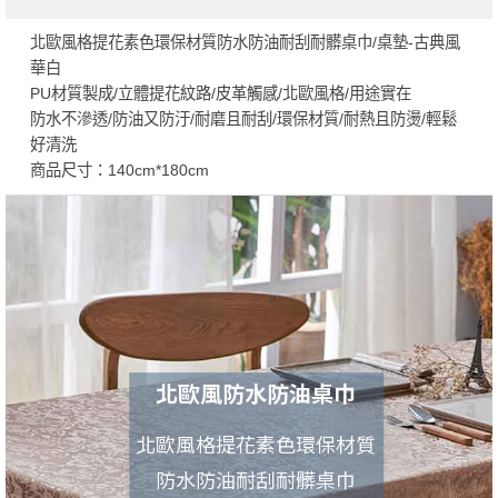
北歐風格提花素色環保材質防水防油耐刮耐髒桌巾/桌墊-古典風
華白
PU材質製成/立體提花紋路/皮革觸感/北歐風格/用途實在
防水不滲透/防油又防汙/耐磨且耐刮/環保材質/耐熱且防燙/輕鬆
好清洗
商品尺寸：140cm*180cm
北歐風防水防油桌巾
北歐風格提花素色環保材質
防水防油耐刮耐髒桌巾