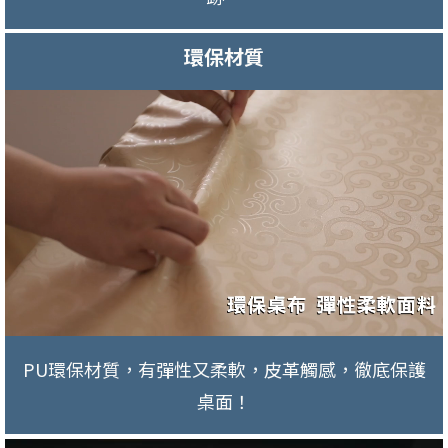
環保材質
PU環保材質，有彈性又柔軟，皮革觸感，徹底保護
桌面！