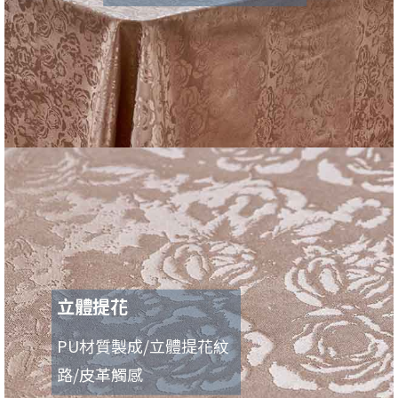
立體提花
PU材質製成/立體提花紋
路/皮革觸感