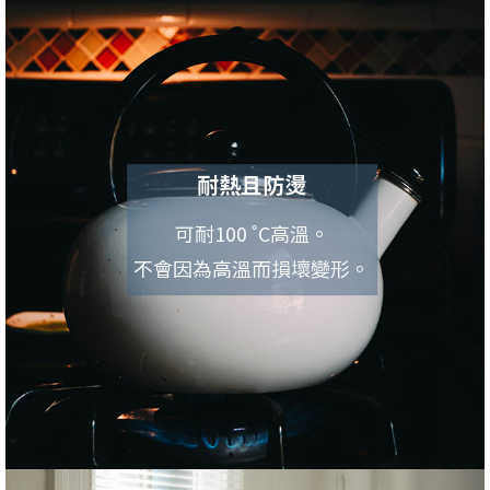
耐熱且防燙
可耐100 ˚C高溫。
不會因為高溫而損壞變形。