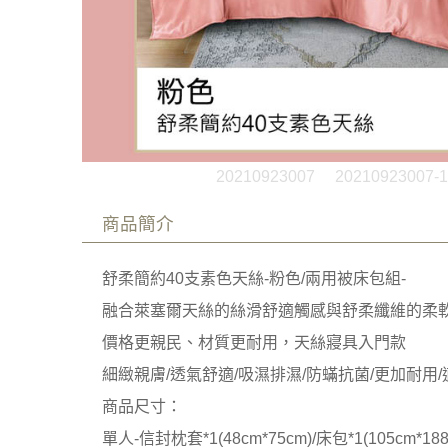
20210923007
20210923007-1
商品簡介
舒柔簡約40支素色天絲-粉色/兩用被床包組-
融合萊塞爾天絲的絲滑舒適觸感與舒柔纖維的柔
價格更親民、材質更耐用，天絲寢具入門款
細緻親膚/透氣舒適/吸濕排濕/防蟎抗菌/更加耐用
商品尺寸：
單人-信封枕套*1(48cm*75cm)/床包*1(105cm*188