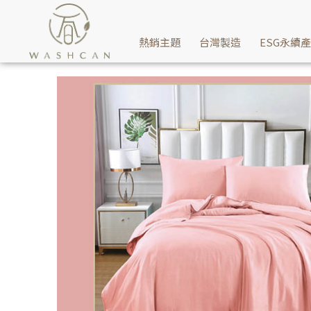
Washcan瓦士肯推薦40支素色涼感萊賽爾天絲粉色兩用被床包組就
熱銷主題
台灣製造
ESG永續