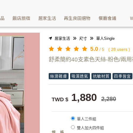
等你來購買 | Washcan瓦士肯
產品
飯店旅宿
居家生活
再生良田選物
餐廳會議
W
居家生活
尺寸
單人Single
5.0
/
5
(
28
users )
舒柔簡約40支素色天絲-粉色/兩
絲滑親膚
吸濕透氣
抗敏材質
四季皆宜
1,880
2,280
TWD $
單人三件組
雙人加大四件組
規格