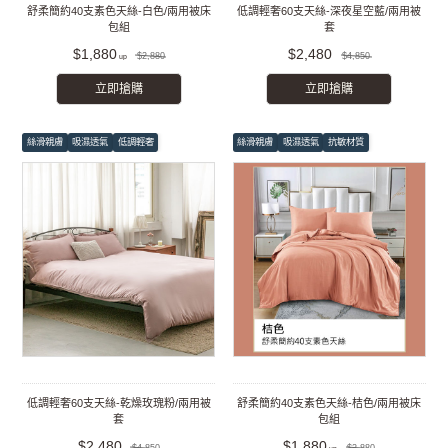
舒柔簡約40支素色天絲-白色/兩用被床
低調輕奢60支天絲-深夜星空藍/兩用被
包組
套
$1,880
$2,480
$2,880
$4,850
立即搶購
立即搶購
絲滑親膚
吸濕透氣
低調輕奢
絲滑親膚
吸濕透氣
抗敏材質
低調輕奢60支天絲-乾燥玫瑰粉/兩用被
舒柔簡約40支素色天絲-桔色/兩用被床
套
包組
$2,480
$1,880