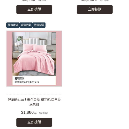
$4,850
$2,880
立即搶購
立即搶購
絲滑親膚
吸濕透氣
抗敏材質
舒柔簡約40支素色天絲-櫻花粉/兩用被
床包組
$1,880
$2,880
立即搶購