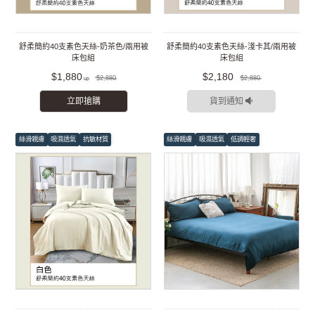
舒柔簡約40支素色天絲-奶茶色/兩用被
舒柔簡約40支素色天絲-淺卡其/兩用被
床包組
床包組
$1,880
$2,180
$2,880
$2,880
立即搶購
貨到通知
絲滑親膚
吸濕透氣
抗敏材質
絲滑親膚
吸濕透氣
低調輕奢