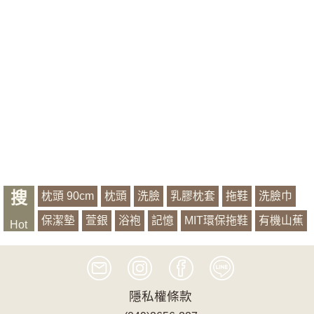
搜
枕頭 90cm
枕頭
洗臉
乳膠枕套
拖鞋
洗臉巾
保潔墊
萱銀
浴袍
記憶
MIT環保拖鞋
有機山蕉
Hot
隱私權條款