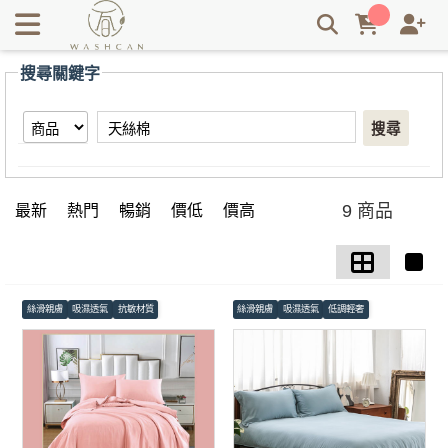
【天絲棉】搜尋結果 | Washcan瓦士肯
搜尋關鍵字
搜尋
9 商品
最新
熱門
暢銷
價低
價高
絲滑親膚
吸濕透氣
抗敏材質
絲滑親膚
吸濕透氣
低調輕奢