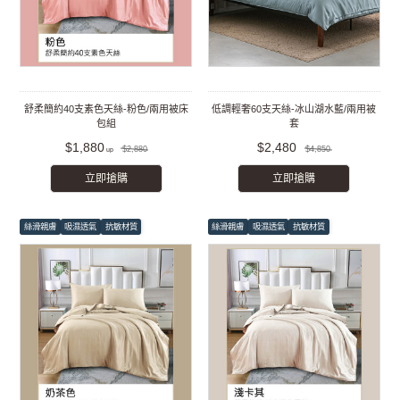
舒柔簡約40支素色天絲-粉色/兩用被床
低調輕奢60支天絲-冰山湖水藍/兩用被
包組
套
$1,880
$2,480
$2,880
$4,850
立即搶購
立即搶購
絲滑親膚
吸濕透氣
抗敏材質
絲滑親膚
吸濕透氣
抗敏材質