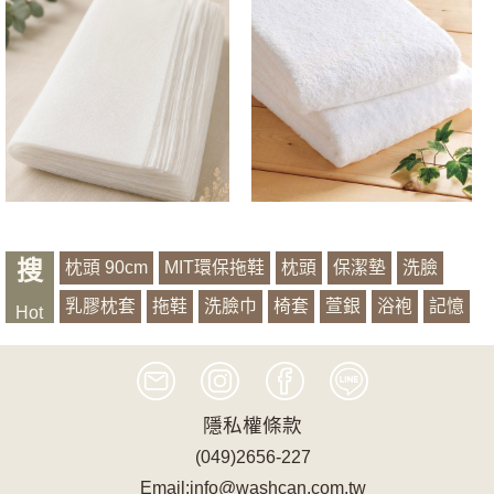
搜
枕頭 90cm
MIT環保拖鞋
枕頭
保潔墊
洗臉
乳膠枕套
拖鞋
洗臉巾
椅套
萱銀
浴袍
記憶
Hot
有機山蕉
隱私權條款
(049)2656-227
Email:info@washcan.com.tw