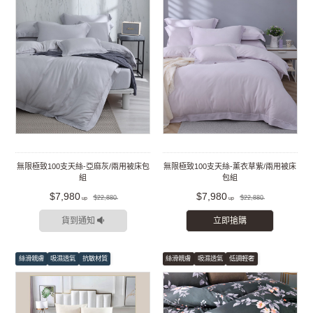
無限極致100支天絲-亞麻灰/兩用被床包
無限極致100支天絲-薰衣草紫/兩用被床
組
包組
$7,980
$7,980
$22,880
$22,880
貨到通知
立即搶購
絲滑親膚
吸濕透氣
抗敏材質
絲滑親膚
吸濕透氣
低調輕奢