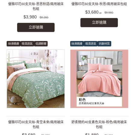
優雅印花60支天絲-思思秋語/兩用被床
優雅印花60支天絲-秋思/兩用被床包組
包組
$3,680
$8,560
$3,980
$8,260
立即搶購
立即搶購
絲滑親膚
吸濕透氣
低調輕奢
絲滑親膚
吸濕透氣
抗敏材質
優雅印花60支天絲-青空未來/兩用被床
舒柔簡約40支素色天絲-粉色/兩用被床
包組
包組