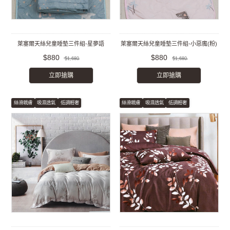
萊塞爾天絲兒童睡墊三件組-星夢語
萊塞爾天絲兒童睡墊三件組-小惡魔(粉)
$880
$880
$1,680
$1,680
立即搶購
立即搶購
絲滑親膚
吸濕透氣
低調輕奢
絲滑親膚
吸濕透氣
低調輕奢