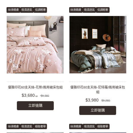
絲滑親膚
吸濕透氣
低調輕奢
絲滑親膚
吸濕透氣
低調輕奢
優雅印花60支天絲-花祭/兩用被床包組
優雅印花60支天絲-尼特羅/兩用被床包
組
$3,680
$9,380
$3,980
$8,260
立即搶購
立即搶購
絲滑親膚
吸濕透氣
極致奢華
絲滑親膚
吸濕透氣
極致奢華