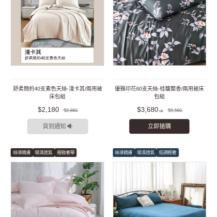
舒柔簡約40支素色天絲-淺卡其/兩用被
優雅印花60支天絲-桂馥蘭香/兩用被床
床包組
包組
$2,180
$3,680
$2,880
$8,560
貨到通知
立即搶購
絲滑親膚
吸濕透氣
極致奢華
絲滑親膚
吸濕透氣
低調輕奢