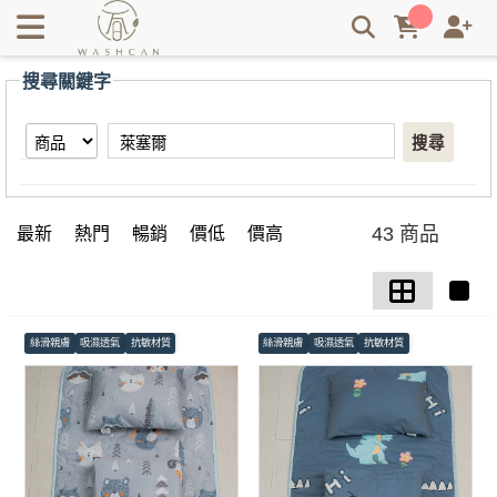
【萊塞爾】搜尋結果 | Washcan瓦士肯
搜尋關鍵字
搜尋
43 商品
最新
熱門
暢銷
價低
價高
絲滑親膚
吸濕透氣
抗敏材質
絲滑親膚
吸濕透氣
抗敏材質