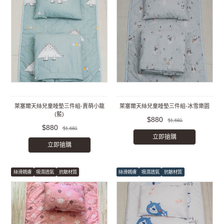
萊塞爾天絲兒童睡墊三件組-賣萌小龍
萊塞爾天絲兒童睡墊三件組-冰雪樂園
(藍)
$880
$1,680
$880
$1,680
立即搶購
立即搶購
絲滑親膚
吸濕透氣
抗敏材質
絲滑親膚
吸濕透氣
抗敏材質