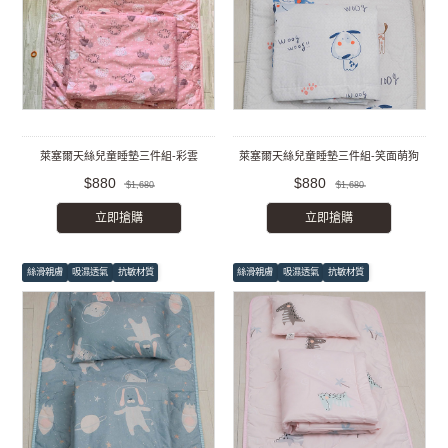
萊塞爾天絲兒童睡墊三件組-彩雲
萊塞爾天絲兒童睡墊三件組-笑面萌狗
$880
$880
$1,680
$1,680
立即搶購
立即搶購
絲滑親膚
吸濕透氣
抗敏材質
絲滑親膚
吸濕透氣
抗敏材質