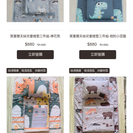
萊塞爾天絲兒童睡墊三件組-捧花熊
萊塞爾天絲兒童睡墊三件組-相約小恐龍
$880
$880
$1,680
$1,680
立即搶購
立即搶購
絲滑親膚
吸濕透氣
抗敏材質
絲滑親膚
吸濕透氣
抗敏材質