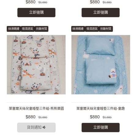
$880
$880
$1,680
$1,680
立即搶購
立即搶購
絲滑親膚
吸濕透氣
抗敏材質
絲滑親膚
吸濕透氣
抗敏材質
萊塞爾天絲兒童睡墊三件組-熊熊樂園
萊塞爾天絲兒童睡墊三件組-童趣
$880
$880
$1,680
$1,680
貨到通知
立即搶購