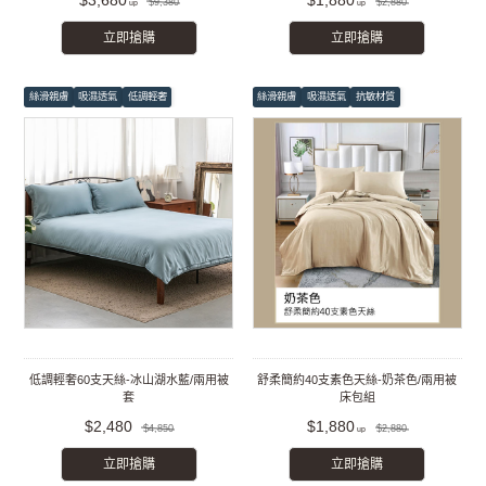
$3,680
$1,880
$9,380
$2,880
立即搶購
立即搶購
絲滑親膚
吸濕透氣
低調輕奢
絲滑親膚
吸濕透氣
抗敏材質
低調輕奢60支天絲-冰山湖水藍/兩用被
舒柔簡約40支素色天絲-奶茶色/兩用被
套
床包組
$2,480
$1,880
$4,850
$2,880
立即搶購
立即搶購