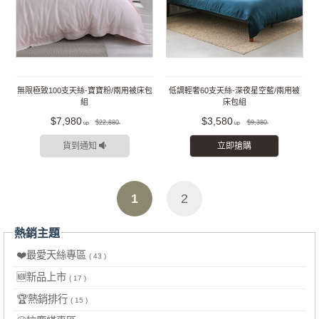
無限極致100支天絲-寶寶粉/兩用被床包
低調輕奢60支天絲-深夜星空藍/兩用被
組
床包組
$7,980
$3,580
$22,880
$9,380
貨到通知
立即搶購
1
2
熱銷主題
❤️最愛天絲專區
( 43 )
🆕新品上市
( 17 )
🏆熱銷排行
( 15 )