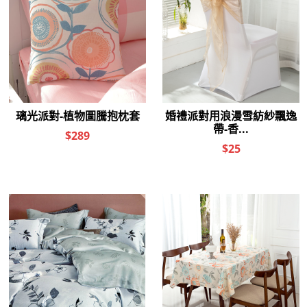
289
550
TWD $
20200302003
B8296-1
商品規格