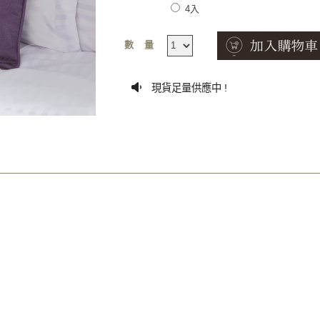
4入
數量
現貨足量供應中 !