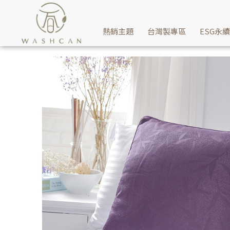
飯店民宿抱枕哪裡買？Washcan瓦士肯家飾推薦您五星等級精美緞
熱銷主題
台灣製專區
ESG永