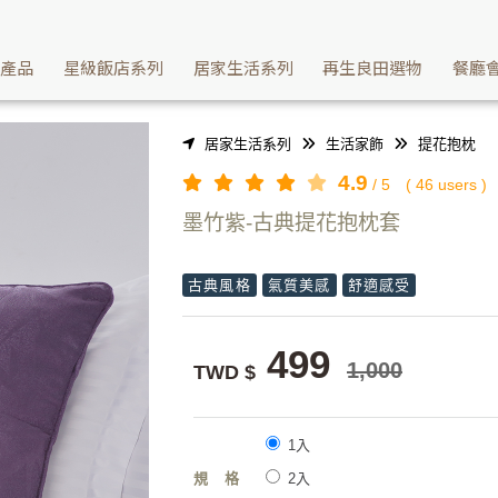
面提花面料製成提花抱枕-墨竹紫 | Washcan瓦士肯
續產品
星級飯店系列
居家生活系列
再生良田選物
餐廳
居家生活系列
生活家飾
提花抱枕
4.9
/
5
(
46
users )
墨竹紫-古典提花抱枕套
古典風格
氣質美感
舒適感受
499
1,000
TWD $
1入
規格
2入