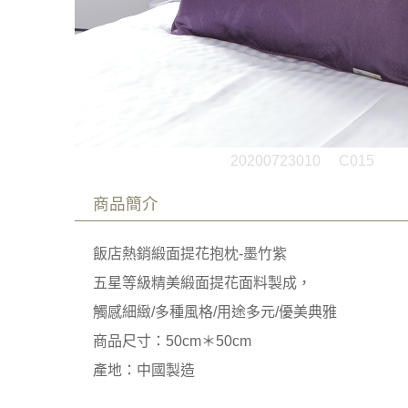
20200723010
C015
商品簡介
飯店熱銷緞面提花抱枕-墨竹紫
五星等級精美緞面提花面料製成，
觸感細緻/多種風格/用途多元/優美典雅
商品尺寸：50cm＊50cm
產地：中國製造