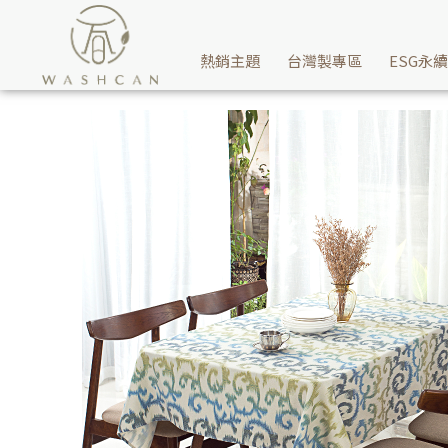
精緻棉麻材質環保印染方式製成優美桌巾/桌墊，Washcan瓦士肯家
熱銷主題
台灣製專區
ESG永