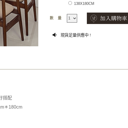
138X180CM
數量
現貨足量供應中 !
/好搭配
cm＊180cm