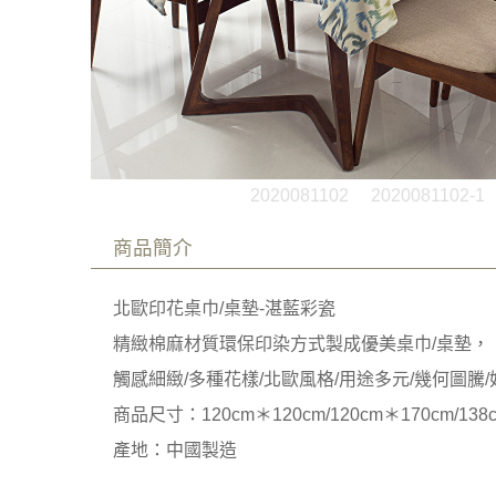
2020081102
2020081102-1
商品簡介
北歐印花桌巾/桌墊-湛藍彩瓷
精緻棉麻材質環保印染方式製成優美桌巾/桌墊，
觸感細緻/多種花樣/北歐風格/用途多元/幾何圖騰
商品尺寸：120cm＊120cm/120cm＊170cm/138
產地：中國製造