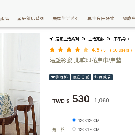
飾推薦北歐印花桌巾/桌墊-湛藍彩瓷 | Washcan瓦士肯
續產品
星級飯店系列
居家生活系列
再生良田選物
餐廳
居家生活系列
生活家飾
印花桌巾
4.9
/
5
(
56
users )
湛藍彩瓷-北歐印花桌巾/桌墊
古典風格
氣質美感
舒適感受
530
1,060
TWD $
120X120CM
規格
120X170CM