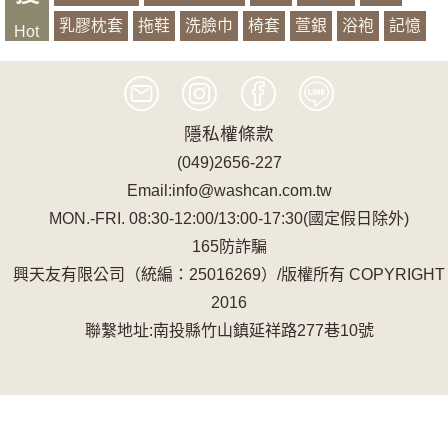
乳膠枕套
拖鞋
洗臉巾
椅套
萱銀
浴袍
記憶
Hot
有機山蕉
隱私權條款
(049)2656-227
Email:info@washcan.com.tw
MON.-FRI. 08:30-12:00/13:00-17:30(國定假日除外)
165防詐騙
興天友有限公司（統編：25016269）/版權所有 COPYRIGHT
2016
聯繫地址:南投縣竹山鎮延祥路277巷10號