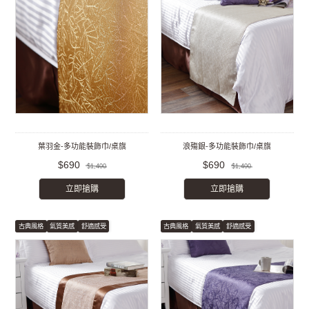
葉羽金-多功能裝飾巾/桌旗
浪殤銀-多功能裝飾巾/桌旗
$690
$690
$1,400
$1,400
立即搶購
立即搶購
古典風格
氣質美感
舒適感受
古典風格
氣質美感
舒適感受