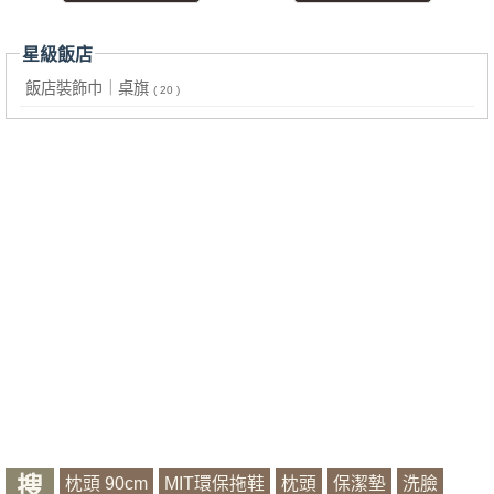
星級飯店
飯店裝飾巾｜桌旗
( 20 )
搜
枕頭 90cm
MIT環保拖鞋
枕頭
保潔墊
洗臉