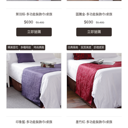
葉羽棕-多功能裝飾巾/桌旗
圖騰金-多功能裝飾巾/桌旗
$690
$690
$1,400
$1,400
立即搶購
立即搶購
精美提花
多種用途
時尚典雅
古典風格
氣質美感
舒適感受
印象藍-多功能裝飾巾/桌旗
墨竹紅-多功能裝飾巾/桌旗