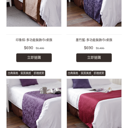
印象棕-多功能裝飾巾/桌旗
墨竹藍-多功能裝飾巾/桌旗
$690
$690
$1,400
$1,400
立即搶購
立即搶購
古典風格
氣質美感
舒適感受
古典風格
氣質美感
舒適感受