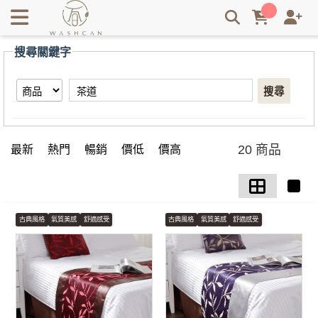
【茶道】搜尋結果 | Washcan瓦士肯
搜尋關鍵字
搜尋
20 商品
最新
熱門
暢銷
價低
價高
古典風格
氣質美感
舒適感受
古典風格
氣質美感
舒適感受