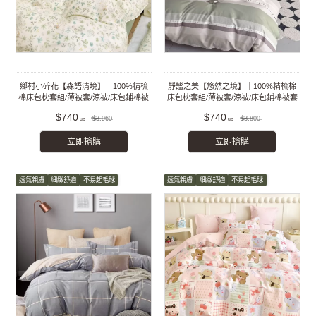
鄉村小碎花【森語清境】｜100%精梳
靜謐之美【悠然之境】｜100%精梳棉
棉床包枕套組/薄被套/涼被/床包鋪棉被
床包枕套組/薄被套/涼被/床包鋪棉被套
套組
組
$740
$740
$3,960
$3,800
立即搶購
立即搶購
透氣親膚
細緻舒適
不易起毛球
透氣親膚
細緻舒適
不易起毛球