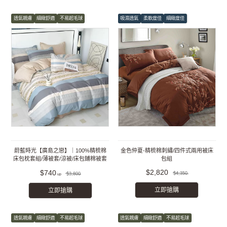
透氣親膚
細緻舒適
不易起毛球
吸濕透氣
柔軟度佳
細緻度佳
蔚藍時光【廣島之戀】｜100%精梳棉
金色仲夏-精梳棉刺繡/四件式兩用被床
床包枕套組/薄被套/涼被/床包鋪棉被套
包組
組
$2,820
$740
$4,350
$3,800
立即搶購
立即搶購
透氣親膚
細緻舒適
不易起毛球
透氣親膚
細緻舒適
不易起毛球