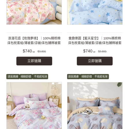
浪漫花語【玫瑰夢境】｜100%精梳棉
童趣樂園【藍天星空】｜100%精梳棉
床包枕套組/薄被套/涼被/床包鋪棉被套
床包枕套組/薄被套/涼被/床包鋪棉被套
組
組
$740
$740
$3,800
$3,800
立即搶購
立即搶購
透氣親膚
細緻舒適
不易起毛球
透氣親膚
細緻舒適
不易起毛球