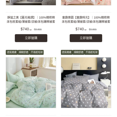
靜謐之美【暮光格調】｜100%精梳棉
童趣樂園【童趣時光】｜100%精梳棉
床包枕套組/薄被套/涼被/床包鋪棉被套
床包枕套組/薄被套/涼被/床包鋪棉被套
組
組
$740
$740
$3,800
$3,800
立即搶購
立即搶購
透氣親膚
細緻舒適
不易起毛球
透氣親膚
細緻舒適
不易起毛球