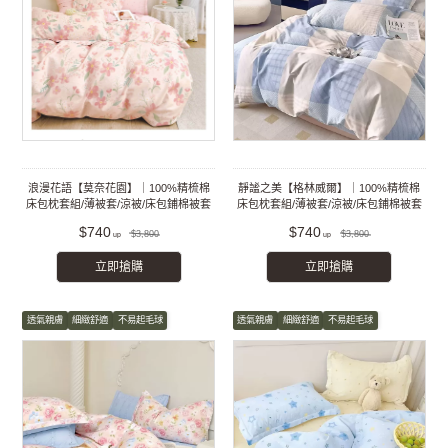
浪漫花語【莫奈花園】｜100%精梳棉
靜謐之美【格林威爾】｜100%精梳棉
床包枕套組/薄被套/涼被/床包鋪棉被套
床包枕套組/薄被套/涼被/床包鋪棉被套
組
組
$740
$740
$3,800
$3,800
立即搶購
立即搶購
透氣親膚
細緻舒適
不易起毛球
透氣親膚
細緻舒適
不易起毛球