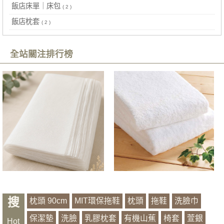
飯店床單｜床包
( 2 )
飯店枕套
( 2 )
全站關注排行榜
搜
枕頭 90cm
MIT環保拖鞋
枕頭
拖鞋
洗臉巾
保潔墊
洗臉
乳膠枕套
有機山蕉
椅套
萱銀
Hot