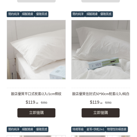
簡約純淨
細膩親膚
優雅質感
簡約純淨
細膩親膚
優雅質感
飯店優質平口式枕套/2入/1cm條紋
飯店優質信封式50*90cm枕套/2入/純白
$119
$119
$350
$350
立即搶購
立即搶購
簡約純淨
細膩親膚
優雅質感
特規等級
星等+快乾2in1
物理性防蟎首選