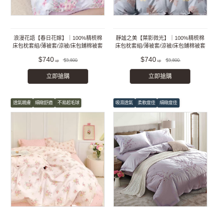
浪漫花語【春日花嫁】｜100%精梳棉
靜謐之美【葉影微光】｜100%精梳棉
床包枕套組/薄被套/涼被/床包鋪棉被套
床包枕套組/薄被套/涼被/床包鋪棉被套
組
組
$740
$740
$3,800
$3,800
立即搶購
立即搶購
透氣親膚
細緻舒適
不易起毛球
吸濕透氣
柔軟度佳
細緻度佳