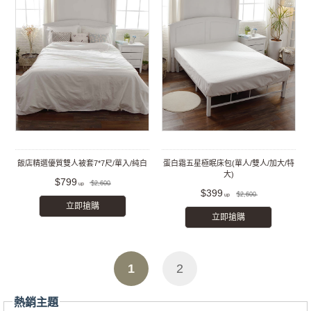
飯店精選優質雙人被套7*7尺/單入/純白
蛋白霜五星極眠床包(單人/雙人/加大/特
大)
$799
$2,600
$399
$2,600
立即搶購
立即搶購
1
2
熱銷主題