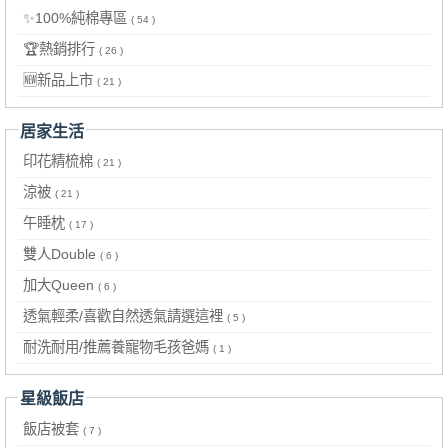
✨100%純棉專區
( 54 )
🏆熱銷排行
( 26 )
🆕新品上市
( 21 )
居家生活
印花精梳棉
( 21 )
涼被
( 21 )
午睡枕
( 17 )
雙人Double
( 6 )
加大Queen
( 6 )
透氣輕柔/喜歡自然透氣請選這裡
( 5 )
耐洗耐用/推薦養寵物毛孩爸媽
( 1 )
星級飯店
飯店被套
( 7 )