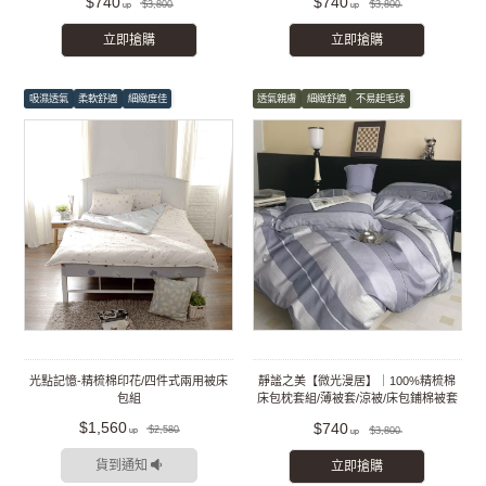
$740
$740
$3,800
$3,800
立即搶購
立即搶購
吸濕透氣
柔軟舒適
細緻度佳
透氣親膚
細緻舒適
不易起毛球
光點記憶-精梳棉印花/四件式兩用被床
靜謐之美【微光漫居】｜100%精梳棉
包組
床包枕套組/薄被套/涼被/床包鋪棉被套
組
$1,560
$740
$2,580
$3,800
貨到通知
立即搶購