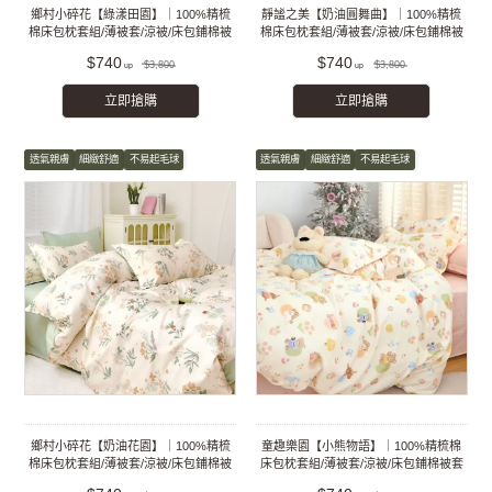
鄉村小碎花【綠漾田園】｜100%精梳
靜謐之美【奶油圓舞曲】｜100%精梳
棉床包枕套組/薄被套/涼被/床包鋪棉被
棉床包枕套組/薄被套/涼被/床包鋪棉被
套組
套組
$740
$740
$3,800
$3,800
立即搶購
立即搶購
透氣親膚
細緻舒適
不易起毛球
透氣親膚
細緻舒適
不易起毛球
鄉村小碎花【奶油花園】｜100%精梳
童趣樂園【小熊物語】｜100%精梳棉
棉床包枕套組/薄被套/涼被/床包鋪棉被
床包枕套組/薄被套/涼被/床包鋪棉被套
套組
組