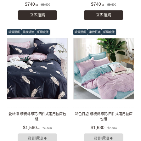
組
組
$740
$740
$3,800
$3,800
立即搶購
立即搶購
吸濕透氣
柔軟舒適
細緻度佳
吸濕透氣
柔軟舒適
細緻度佳
愛琴海-精梳棉印花/四件式兩用被床包
彩色日記-精梳棉印花/四件式兩用被床
組-
包組
$1,560
$1,680
$2,580
$2,580
貨到通知
貨到通知