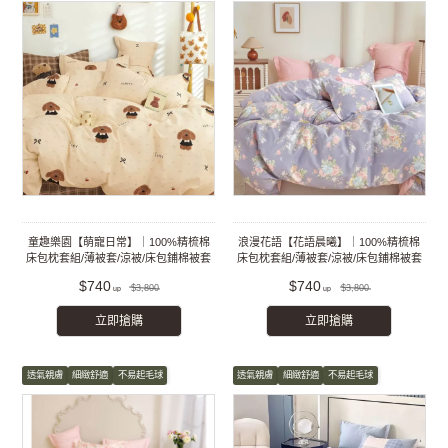
童趣樂園【萌寵日常】｜100%精梳棉
浪漫花語【花語晨曦】｜100%精梳棉
床包枕套組/薄被套/涼被/床包鋪棉被套
床包枕套組/薄被套/涼被/床包鋪棉被套
組
組
$740
$740
$3,800
$3,800
立即搶購
立即搶購
透氣親膚
細緻舒適
不易起毛球
透氣親膚
細緻舒適
不易起毛球