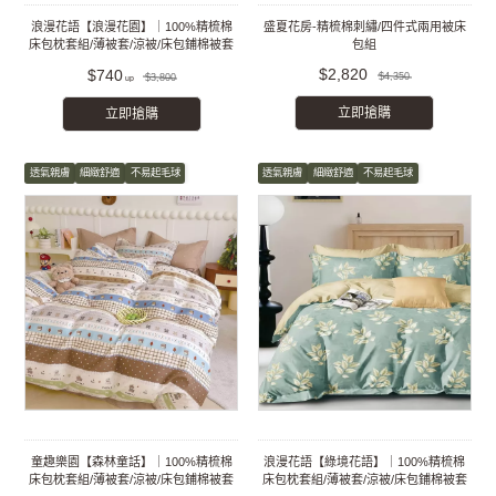
浪漫花語【浪漫花園】｜100%精梳棉
盛夏花房-精梳棉刺繡/四件式兩用被床
床包枕套組/薄被套/涼被/床包鋪棉被套
包組
組
$2,820
$740
$4,350
$3,800
立即搶購
立即搶購
透氣親膚
細緻舒適
不易起毛球
透氣親膚
細緻舒適
不易起毛球
童趣樂園【森林童話】｜100%精梳棉
浪漫花語【綠境花語】｜100%精梳棉
床包枕套組/薄被套/涼被/床包鋪棉被套
床包枕套組/薄被套/涼被/床包鋪棉被套