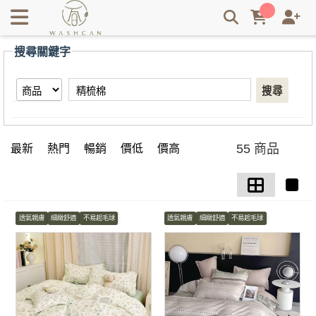
【精梳棉】搜尋結果 | Washcan瓦士肯
搜尋關鍵字
搜尋
55 商品
最新
熱門
暢銷
價低
價高
透氣親膚
細緻舒適
不易起毛球
透氣親膚
細緻舒適
不易起毛球