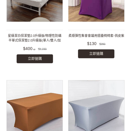
星級潔白保潔墊2.0升級版/物理性防蟎
柔順彈性集會會議用摺疊椅椅套-俏皮紫
平單式保潔墊2.0升級版(單人/雙人/加
$130
$260
大/特大)
$400
$1,230
立即搶購
立即搶購