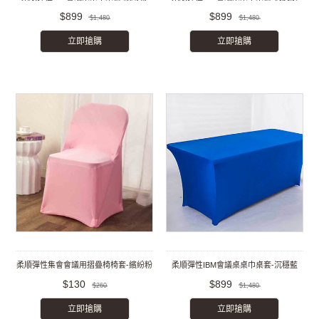
$899
$899
$1,480
$1,480
立即搶購
立即搶購
柔順彈性集會會議用摺疊椅椅套-繽紛粉
柔順彈性IBM會議桌桌巾桌套-沉穩藍
$130
$899
$260
$1,480
立即搶購
立即搶購