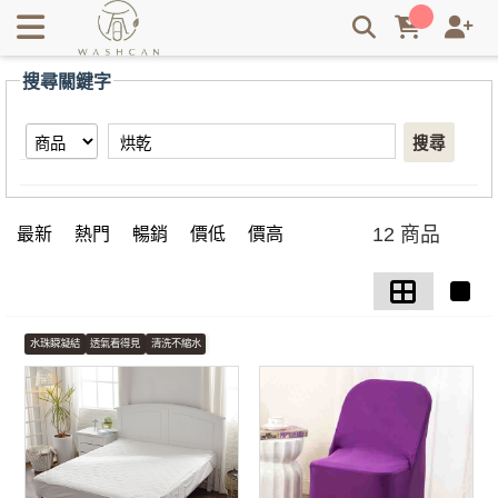
【烘乾】搜尋結果 | Washcan瓦士肯
搜尋關鍵字
搜尋
12 商品
最新
熱門
暢銷
價低
價高
水珠瞬凝結
透氣看得見
清洗不縮水