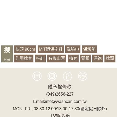
搜
枕頭 90cm
MIT環保拖鞋
洗臉巾
保潔墊
乳膠枕套
拖鞋
有機山蕉
椅套
萱銀
浴袍
枕頭
Hot
記憶
隱私權條款
(049)2656-227
Email:info@washcan.com.tw
MON.-FRI. 08:30-12:00/13:00-17:30(國定假日除外)
165防詐騙