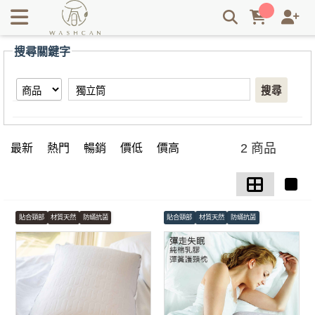
【獨立筒】搜尋結果 | Washcan瓦士肯
搜尋關鍵字
搜尋
2 商品
最新
熱門
暢銷
價低
價高
貼合頸部
材質天然
防蟎抗菌
貼合頸部
材質天然
防蟎抗菌