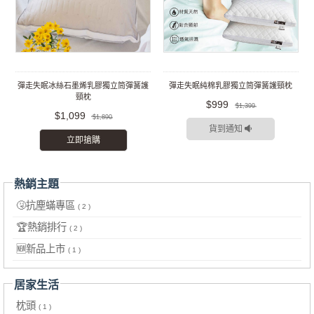
彈走失眠冰絲石墨烯乳膠獨立筒彈簧護
彈走失眠純棉乳膠獨立筒彈簧護頸枕
頸枕
$999
$1,399
$1,099
$1,890
貨到通知
立即搶購
熱銷主題
🤧抗塵蟎專區
( 2 )
🏆熱銷排行
( 2 )
🆕新品上市
( 1 )
居家生活
枕頭
( 1 )