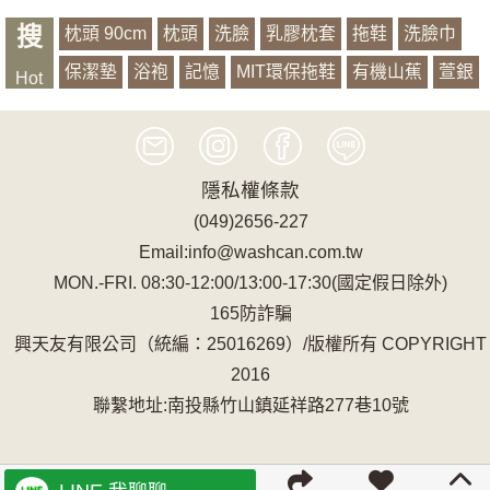
搜
枕頭 90cm
枕頭
洗臉
乳膠枕套
拖鞋
洗臉巾
保潔墊
浴袍
記憶
MIT環保拖鞋
有機山蕉
萱銀
Hot
隱私權條款
(049)2656-227
Email:info@washcan.com.tw
MON.-FRI. 08:30-12:00/13:00-17:30(國定假日除外)
165防詐騙
興天友有限公司（統編：25016269）/版權所有 COPYRIGHT
2016
聯繫地址:南投縣竹山鎮延祥路277巷10號