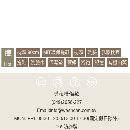
搜
枕頭 90cm
MIT環保拖鞋
枕頭
洗臉
乳膠枕套
拖鞋
洗臉巾
保潔墊
萱銀
浴袍
記憶
有機山蕉
Hot
椅套
隱私權條款
(049)2656-227
Email:info@washcan.com.tw
MON.-FRI. 08:30-12:00/13:00-17:30(國定假日除外)
165防詐騙