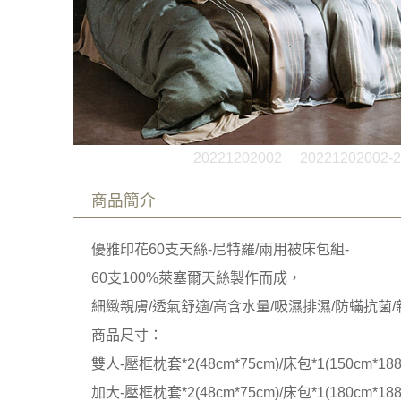
20221202002
20221202002-2
商品簡介
優雅印花60支天絲-尼特羅/兩用被床包組-
60支100%萊塞爾天絲製作而成，
細緻親膚/透氣舒適/高含水量/吸濕排濕/防蟎抗菌
商品尺寸：
雙人-壓框枕套*2(48cm*75cm)/床包*1(150cm*188
加大-壓框枕套*2(48cm*75cm)/床包*1(180cm*188