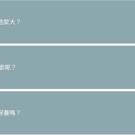
差這麼大？
什麼呢？
滌保養嗎？