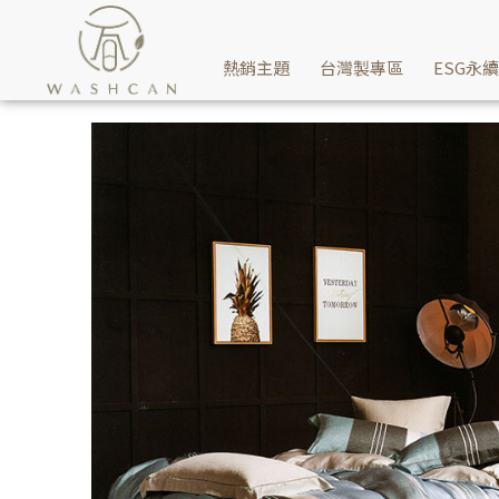
Washcan瓦士肯寢具推薦60支天絲兩用被床包組-尼特羅給您，讓
熱銷主題
台灣製專區
ESG永