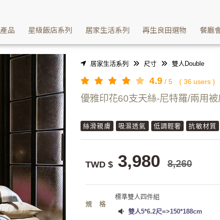
您睡過天絲床包就回不去其他材質 | Washcan瓦士肯
續產品
星級飯店系列
居家生活系列
再生良田選物
餐廳
居家生活系列
尺寸
雙人Double
4.9
/
5
(
36
users )
優雅印花60支天絲-尼特羅/兩用
絲滑親膚
吸濕透氣
低調輕奢
抗敏材質
3,980
8,260
TWD $
標準雙人四件組
規格
雙人5*6.2尺=>150*188cm