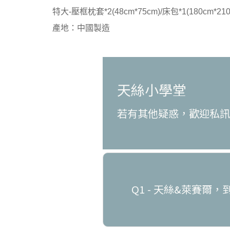
特大-壓框枕套*2(48cm*75cm)/床包*1(180cm*210
產地：中國製造
天絲小學堂
若有其他疑惑，歡迎私
Q1 - 天絲&萊賽爾