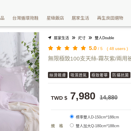
無限呵護 | Washcan瓦士肯
產品
台灣循環拖鞋
星級飯店
居家生活
再生良田選物
居家生活
尺寸
雙人Double
5.0
/
5
(
48
users )
無限極致100支天絲-霧灰紫/兩用
絲滑親膚
吸濕透氣
極致奢華
防蟎抗菌
7,980
14,880
TWD $
標準雙人D-150cm*188cm
規格
雙人加大Q-180cm*188cm