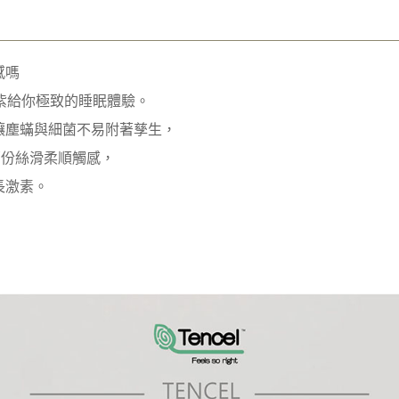
感嗎
霧灰紫給你極致的睡眠體驗。
讓塵蟎與細菌不易附著孳生，
那份絲滑柔順觸感，
長激素。