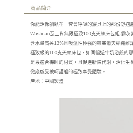
商品簡介
你能想像躺臥在一套會呼吸的寢具上的那份舒適
Washcan瓦士肯無限極致100支天絲床包組-
含水量高達13%且吸濕性極強的萊塞爾天絲纖維
極致級的100支天絲床包，如同暢遊牛奶浴般的
是最適合裸睡的材質，且促進新陳代謝，活化生
徹底感受被呵護般的極致享受體驗。
產地：中國製造