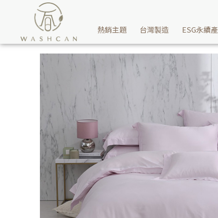
如同暢遊牛奶浴般的絲滑細膩，無限極致100支天絲-霧灰紫床包給你
熱銷主題
台灣製造
ESG永續