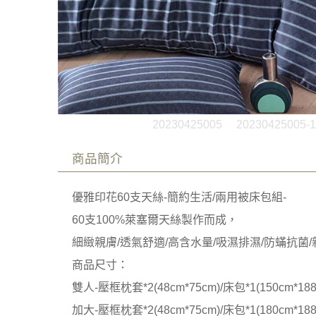
20230425005
20230425005-1
商品簡介
優雅印花60支天絲-簡約生活/兩用被床包組-
60支100%萊塞爾天絲製作而成，
細緻親膚/透氣舒適/高含水量/吸濕排濕/防蟎抗菌
商品尺寸：
雙人-壓框枕套*2(48cm*75cm)/床包*1(150cm*188
加大-壓框枕套*2(48cm*75cm)/床包*1(180cm*188