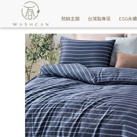
Washcan瓦士肯寢具推薦60支天絲兩用被床包組-簡約生活給您，
熱銷主題
台灣製專區
ESG永