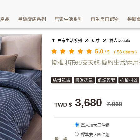
讓您睡過天絲床包就回不去其他材質 | Washcan瓦士肯
續產品
星級飯店系列
居家生活系列
再生良田選物
餐廳
居家生活系列
尺寸
雙人Double
5.0
/
5
(
58
users )
優雅印花60支天絲-簡約生活/兩
絲滑親膚
吸濕透氣
低調輕奢
抗敏材質
3,680
7,960
TWD $
單人加大三件組
標準雙人四件組
規格