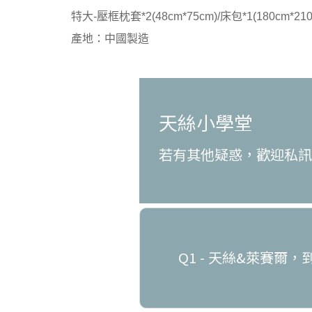
特大-壓框枕套*2(48cm*75cm)/床包*1(180cm*210
產地：中國製造
天絲小學堂
若有其他疑惑，歡迎私
Q1 - 天絲&萊賽爾