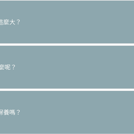
差這麼大？
什麼呢？
滌保養嗎？