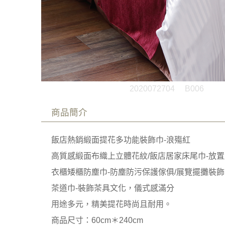
2020072704
B006
商品簡介
飯店熱銷緞面提花多功能裝飾巾-浪殤紅
高質感緞面布織上立體花紋/飯店居家床尾巾-放置
衣櫃矮櫃防塵巾-防塵防污保護傢俱/展覽擺攤裝飾
茶道巾-裝飾茶具文化，儀式感滿分
用途多元，精美提花時尚且耐用。
商品尺寸：60cm＊240cm