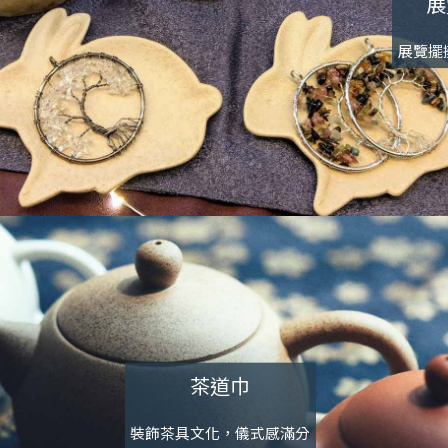
展
展覽擺
茶道巾
裝飾茶具文化，儀式感滿分