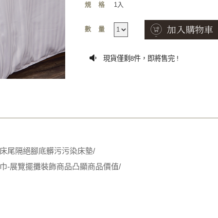
規格
1入
數量
現貨僅剩
件，即將售完 !
8
床尾隔絕腳底髒污污染床墊/
巾-展覽擺攤裝飾商品凸顯商品價值/