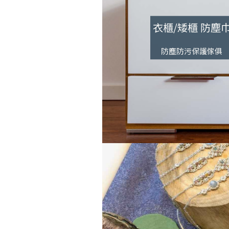
衣櫃/矮櫃 防塵
防塵防污保護傢俱