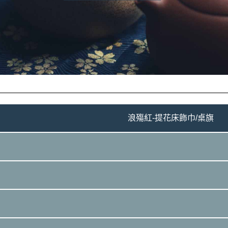
浪殤紅-提花床飾巾/桌旗