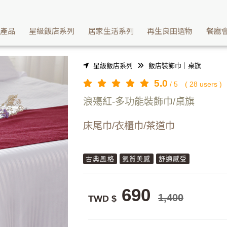
文化氣息與儀式感-多功能裝飾巾/浪殤紅 | Washcan瓦士肯
續產品
星級飯店系列
居家生活系列
再生良田選物
餐廳
星級飯店系列
飯店裝飾巾｜桌旗
5.0
/
5
(
28
users )
浪殤紅-多功能裝飾巾/桌旗
床尾巾/衣櫃巾/茶道巾
古典風格
氣質美感
舒適感受
690
1,400
TWD $