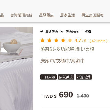
文化氣息與儀式感-多功能裝飾巾/落霞銀 | Washcan瓦士肯
產品
台灣循環拖鞋
星級飯店
居家生活
再生良田選物
星級飯店
飯店裝飾巾｜桌旗
4.7
/
5
(
42
users )
落霞銀-多功能裝飾巾/桌旗
床尾巾/衣櫃巾/茶道巾
古典風格
氣質美感
舒適感受
690
1,400
TWD $