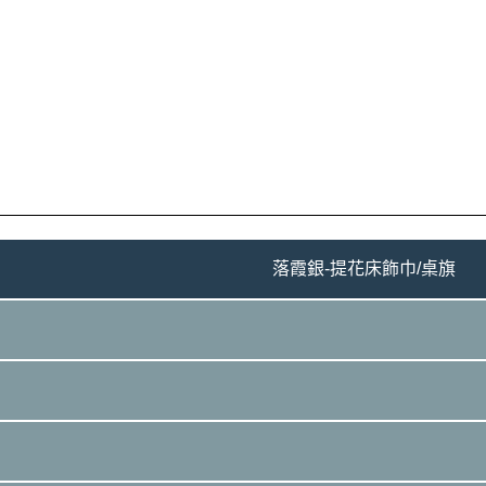
落霞銀-提花床飾巾/桌旗