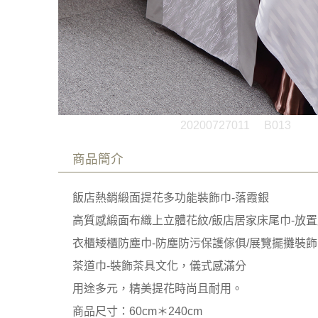
20200727011
B013
商品簡介
飯店熱銷緞面提花多功能裝飾巾-落霞銀
高質感緞面布織上立體花紋/飯店居家床尾巾-放置
衣櫃矮櫃防塵巾-防塵防污保護傢俱/展覽擺攤裝飾
茶道巾-裝飾茶具文化，儀式感滿分
用途多元，精美提花時尚且耐用。
商品尺寸：60cm＊240cm