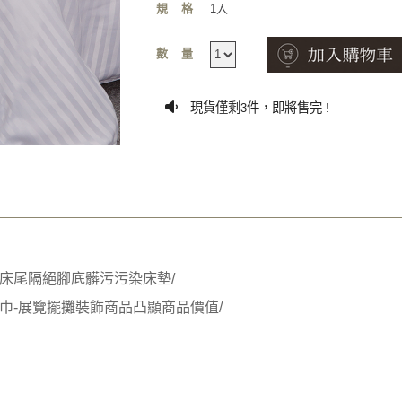
規格
1入
數量
現貨僅剩
件，即將售完 !
3
床尾隔絕腳底髒污污染床墊/
巾-展覽擺攤裝飾商品凸顯商品價值/