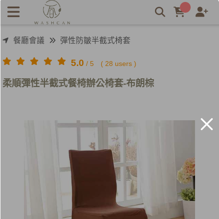
餐桌椅辦公室椅有損傷卻心疼丟棄？Washcan瓦士肯家飾推薦-
無需熨燙彈性餐椅辦公椅椅套給您 | Washcan瓦士肯
餐廳會議
彈性防皺半截式椅套
5.0
/
5
(
28
users )
柔順彈性半截式餐椅辦公椅套-布朗棕