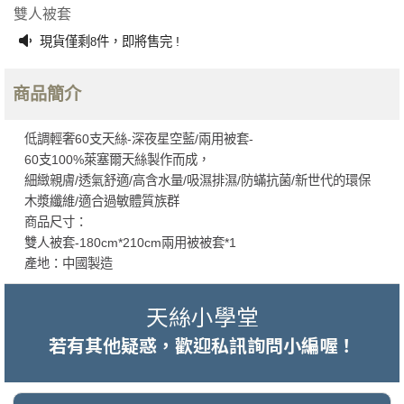
雙人被套
現貨僅剩
件，即將售完 !
8
商品簡介
低調輕奢60支天絲-深夜星空藍/兩用被套-
60支100%萊塞爾天絲製作而成，
細緻親膚/透氣舒適/高含水量/吸濕排濕/防蟎抗菌/新世代的環保
木漿纖維/適合過敏體質族群
商品尺寸：
雙人被套-180cm*210cm兩用被被套*1
產地：中國製造
天絲小學堂
若有其他疑惑，歡迎私訊詢問小編喔！