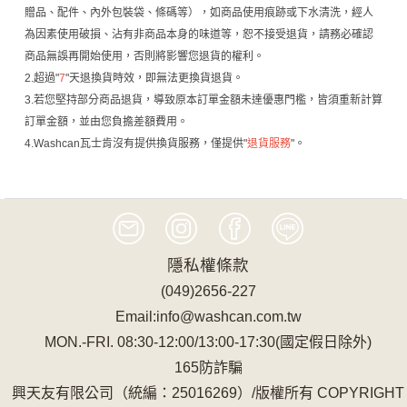
贈品、配件、內外包裝袋、條碼等），如商品使用痕跡或下水清洗，經人
為因素使用破損、沾有非商品本身的味道等，恕不接受退貨，請務必確認
商品無誤再開始使用，否則將影響您退貨的權利。
2.超過"
7
"天退換貨時效，即無法更換貨退貨。
3.若您堅持部分商品退貨，導致原本訂單金額未達優惠門檻，皆須重新計算
訂單金額，並由您負擔差額費用。
4.Washcan瓦士肯沒有提供換貨服務，僅提供"
退貨服務
"。
隱私權條款
(049)2656-227
Email:info@washcan.com.tw
MON.-FRI. 08:30-12:00/13:00-17:30(國定假日除外)
165防詐騙
興天友有限公司（統編：25016269）/版權所有 COPYRIGHT