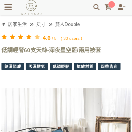
Washcan瓦士肯寢具推薦60支天絲兩用被床包組-深夜星空藍給
您，讓您睡過天絲床包就回不去其他材質 | Washcan瓦士肯
居家生活
尺寸
雙人Double
4.6
/
5
(
30
users )
低調輕奢60支天絲-深夜星空藍/兩用被套
絲滑親膚
吸濕透氣
低調輕奢
抗敏材質
四季皆宜