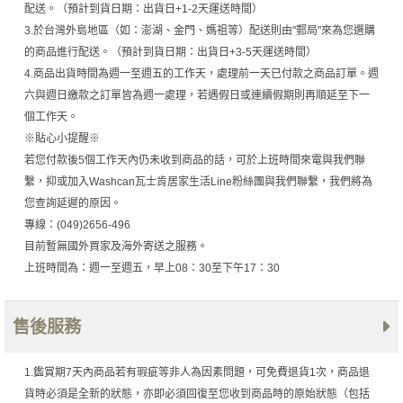
配送。（預計到貨日期：出貨日+1-2天運送時間）
3.於台灣外島地區（如：澎湖、金門、媽祖等）配送則由"郵局"來為您選購
的商品進行配送。（預計到貨日期：出貨日+3-5天運送時間）
4.商品出貨時間為週一至週五的工作天，處理前一天已付款之商品訂單。週
六與週日繳款之訂單皆為週一處理，若遇假日或連續假期則再順延至下一
個工作天。
※貼心小提醒※
若您付款後5個工作天內仍未收到商品的話，可於上班時間來電與我們聯
繫，抑或加入Washcan瓦士肯居家生活Line粉絲團與我們聯繫，我們將為
您查詢延遲的原因。
專線：(049)2656-496
目前暫無國外買家及海外寄送之服務。
上班時間為：週一至週五，早上08：30至下午17：30
售後服務
1.鑑賞期7天內商品若有瑕疵等非人為因素問題，可免費退貨1次，商品退
貨時必須是全新的狀態，亦即必須回復至您收到商品時的原始狀態（包括