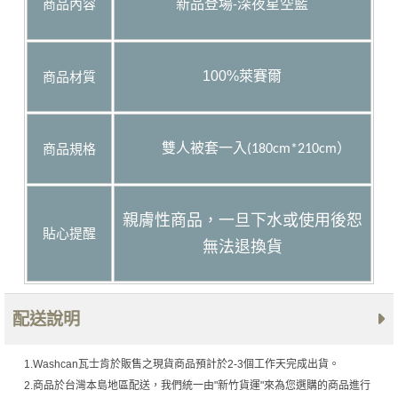
商品內容
新品登場-深夜星空藍
100%
萊賽爾
商品材質
商品規格
雙人被套一入(180cm*210cm）
親膚性商品，一旦下水或使用後恕
貼心提醒
無法退換貨
配送說明
1.Washcan瓦士肯於販售之現貨商品預計於2-3個工作天完成出貨。
2.商品於台灣本島地區配送，我們統一由"新竹貨運"來為您選購的商品進行