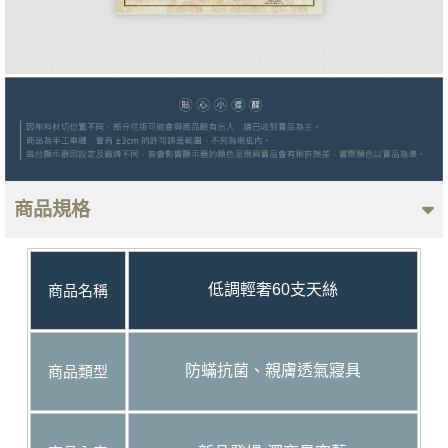
商品規格
低調輕奢60支天絲
商品名稱
商品類型
防蟎抗菌、親膚透氣寢具