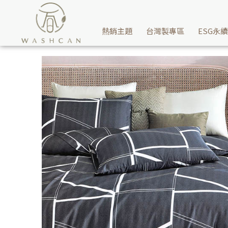
Washcan瓦士肯寢具推薦60支天絲兩用被床包組-八度空間給您，
熱銷主題
台灣製專區
ESG永