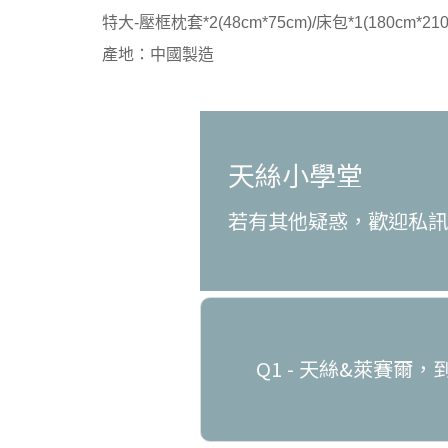
特大-壓框枕套*2(48cm*75cm)/床包*1(180cm*210
產地：中國製造
天絲小學堂
若有其他疑惑，歡迎私
Q1 - 天絲&萊賽爾