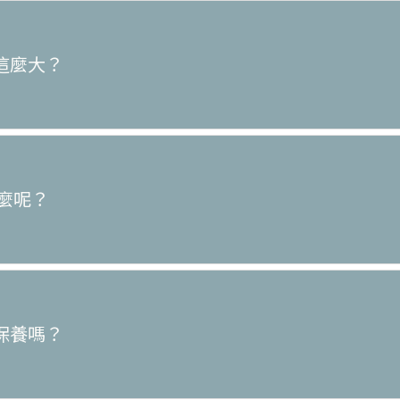
差這麼大？
什麼呢？
滌保養嗎？