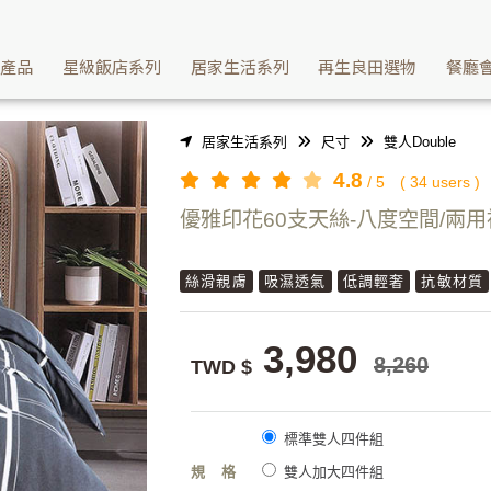
讓您睡過天絲床包就回不去其他材質 | Washcan瓦士肯
續產品
星級飯店系列
居家生活系列
再生良田選物
餐廳
居家生活系列
尺寸
雙人Double
4.8
/
5
(
34
users )
優雅印花60支天絲-八度空間/兩
絲滑親膚
吸濕透氣
低調輕奢
抗敏材質
3,980
8,260
TWD $
標準雙人四件組
規格
雙人加大四件組