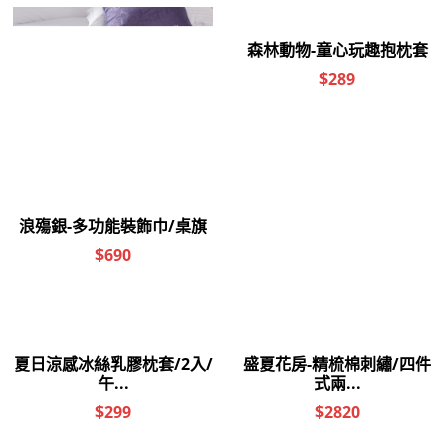
夏日涼感冰絲乳膠枕套/2入/珍珠粉
夏日涼感冰絲乳膠枕套/2入/青瓷綠
$299
$299
$350
$350
立即搶購
立即搶購
涼而不冰
乾爽透氣
防蟎抗菌
涼而不冰
乾爽透氣
防蟎抗菌