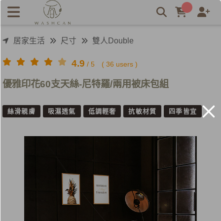
Washcan瓦士肯寢具推薦60支天絲兩用被床包組-尼特羅給您，
讓您睡過天絲床包就回不去其他材質 | Washcan瓦士肯
居家生活
尺寸
雙人Double
4.9
/
5
(
36
users )
優雅印花60支天絲-尼特羅/兩用被床包組
絲滑親膚
吸濕透氣
低調輕奢
抗敏材質
四季皆宜