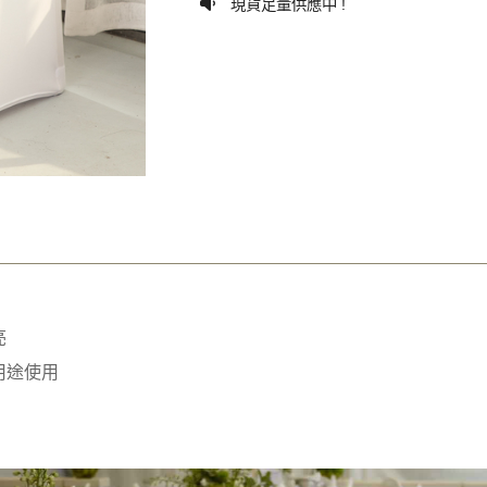
現貨足量供應中 !
亮
用途使用