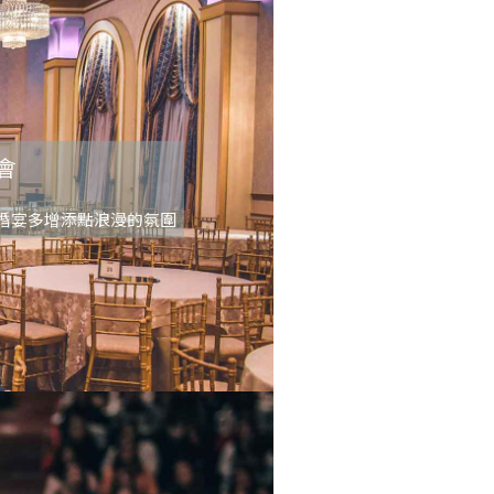
會
婚宴多增添點浪漫的氛圍