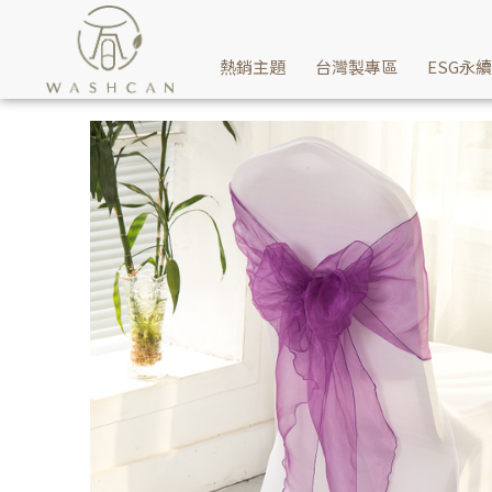
婚禮派對用浪漫雪紡紗飄逸帶-俏皮紫，讓你的喜宴再增添點浪漫的氣息
熱銷主題
台灣製專區
ESG永