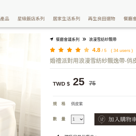
 | Washcan瓦士肯
續產品
星級飯店系列
居家生活系列
再生良田選物
餐廳
餐廳會議系列
浪漫雪紡紗飄帶
4.8
/
5
(
34
users )
婚禮派對用浪漫雪紡紗飄逸帶-俏
25
75
TWD $
規格
俏皮紫
數量