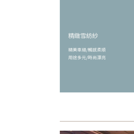
精緻雪紡紗
精美車縫/觸感柔順
用途多元/時尚漂亮