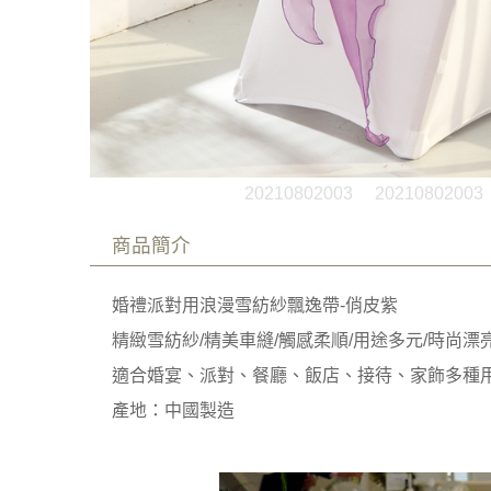
20210802003
20210802003
商品簡介
婚禮派對用浪漫雪紡紗飄逸帶-俏皮紫
精緻雪紡紗/精美車縫/觸感柔順/用途多元/時尚漂
適合婚宴、派對、餐廳、飯店、接待、家飾多種
產地：中國製造